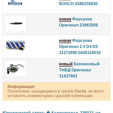
BOSCH 0280155830
новая
Форсунка
Оригинал 23963509
новая
Форсунка
Оригинал 2.4 D4 D5
31272690 0445116016
новый
Бензиновый
ТНВД Оригинал
31437903
Информация
Посетители, находящиеся в группе
Гости
, не могут
оставлять комментарии к данной публикации.
Юридический адрес:
🏠
Калининград
,
236023
,
ул.