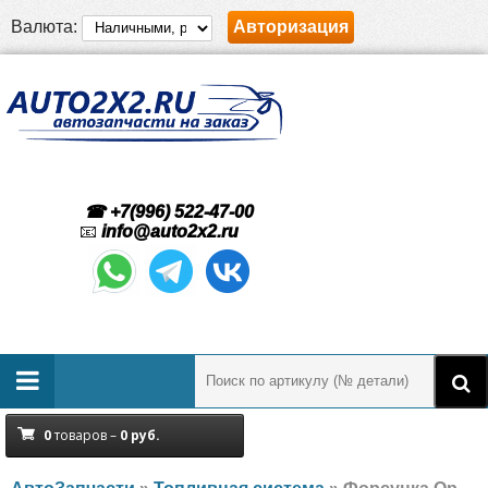
Валюта:
Авторизация
☎ +7(996) 522-47-00
📧
info@auto2x2.ru
0
товаров –
0
руб.