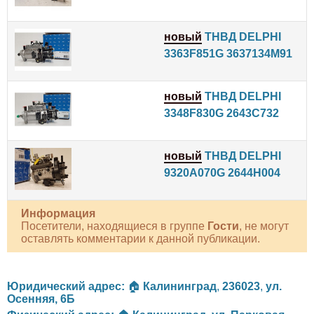
новый
ТНВД DELPHI
3363F851G 3637134M91
новый
ТНВД DELPHI
3348F830G 2643C732
новый
ТНВД DELPHI
9320A070G 2644H004
Информация
Посетители, находящиеся в группе
Гости
, не могут
оставлять комментарии к данной публикации.
Юридический адрес:
🏠
Калининград
,
236023
,
ул.
Осенняя, 6Б