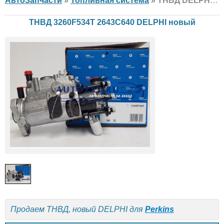
АвтоЗапчасти
»
Топливная система
» ТНВД DELPHI 3260F534T 2643C640 Perkins, новый
ТНВД 3260F534T 2643C640 DELPHI новый
Продаем ТНВД, новый DELPHI для
Perkins