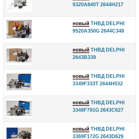
9320A840T 2644H217
новый
ТНВД DELPHI
9520A350G 2644C348
новый
ТНВД DELPHI
2643B339
новый
ТНВД DELPHI
3349F333T 2644H032
новый
ТНВД DELPHI
3348F791G 2643C627
новый
ТНВД DELPHI
3369F172G 2643D629