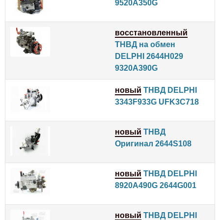
9520A350G
восстановленный
ТНВД на обмен
DELPHI 2644H029
9320A390G
новый
ТНВД DELPHI
3343F933G UFK3C718
новый
ТНВД
Оригинал 2644S108
новый
ТНВД DELPHI
8920A490G 2644G001
новый
ТНВД DELPHI