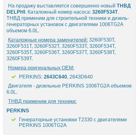
На продажу выставляется совершенно новый
ТНВД
DELPHI
. Каталожный номер насоса:
3260F534T
.
ТНВД применим для строительной техники и дизель-
генераторных установок с двигателями 1006TG2A
объемом 6.0L.
Каталожные номера заменителей:
3260F530T,
3260F531T, 3260F532T, 3260F533T, 3260F534T,
3260F535T, 3260F536T, 3260F537T, 3260F538T,
3260F539T.
Номера оригинальных OEM:
PERKINS:
2643C640
, 2643D640
Двигателя - дизельные PERKINS 1006TG2A объемом
6.0L.
ТНВД применим для техники:
PERKINS
Генераторные установки T2330 с двигателями
PERKINS 1006TG2A