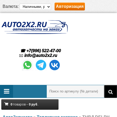
Валюта:
Авторизация
☎ +7(996) 522-47-00
📧
info@auto2x2.ru
0
товаров –
0
руб.