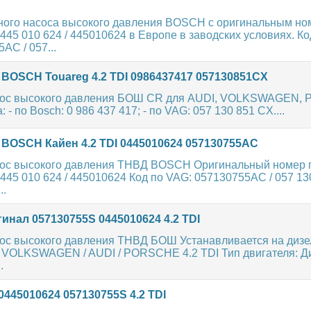
ного насоса высокого давления BOSCH с оригинальным но
 445 010 624 / 445010624 в Европе в заводских условиях. К
AC / 057...
BOSCH Touareg 4.2 TDI 0986437417 057130851CX
сос высокого давления БОШ CR для AUDI, VOLKSWAGEN, 
: - по Bosch: 0 986 437 417; - по VAG: 057 130 851 CX....
BOSCH Кайен 4.2 TDI 0445010624 057130755AC
ос высокого давления ТНВД BOSCH Оригинальный номер 
 445 010 624 / 445010624 Код по VAG: 057130755AC / 057 13
..
нал 057130755S 0445010624 4.2 TDI
ос высокого давления ТНВД БОШ Устанавливается на диз
 VOLKSWAGEN / AUDI / PORSCHE 4.2 TDI Тип двигателя: Диз
.
445010624 057130755S 4.2 TDI