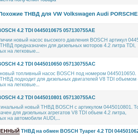
Похожие ТНВД для
VW
Volkswagen
Audi
PORSCHE
OSCH 4.2 TDI 0445010675 057130755AE
аличии новый насос высокого давления BOSCH артикул 044
ТНВД предназначен для дизельных моторов 4.2 литра TDI,
х на легковые...
OSCH 4.2 TDI 0445010650 057130755AC
новый топливный насос BOSCH под номером 0445010650.
ТНВД подходит для дизельных двигателей V8 TDI объемом 4
х на легковые...
OSCH 4.2 TDI 0445010801 057130755AC
гинальный новый ТНВД BOSCH с артикулом 0445010801. 
ачен для дизельных агрегатов V8 TDI объем 4.2 литра,
х на автомобили AUDI,...
ЛЕННЫЙ
ТНВД на обмен BOSCH Туарег 4.2 TDI 04450106