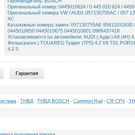
Производитель: BOSCH
Оригинальный номер: 0445010624 / 0 445 010 624 / 445
Оригинальный номера VW / AUDI: 057130755AC / 057 130
AC
Каталожные номера замен: 057130755AE 95811031630
0445010650 0445010675 0445010801 0986437418
Устанавливается на автомобили: AUDI ( Ауди ) A8 (4H)
Фольксваген ) TOUAREG Туарег (7P5) 4.2 V8 TDI, POR
4.2 S
Гарантия
система
-
ТНВД
-
ТНВД BOSCH
-
Common Rail
-
CR CP4
-
ТН
омента получения товара