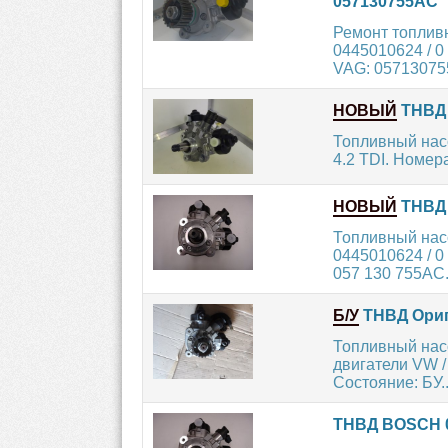
057130755AC
Ремонт топлив
0445010624 / 0
VAG: 057130755
НОВЫЙ
ТНВД 
Топливный на
4.2 TDI. Номера
НОВЫЙ
ТНВД 
Топливный нас
0445010624 / 0
057 130 755AC.
Б/У
ТНВД Ориги
Топливный нас
двигатели VW /
Состояние: БУ..
ТНВД BOSCH 0