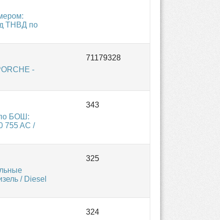
мером:
од ТНВД по
PORCHE -
по БОШ:
0 755 AC /
ельные
ель / Diesel