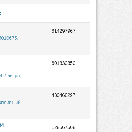
:
5010675.
.2 литра,
Топливный
24