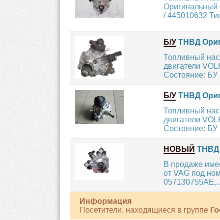
Оригинальный 
/ 445010632 Тип
Б/У
ТНВД Ориги
Топливный нас
двигатели VOLK
Состояние: БУ 
Б/У
ТНВД Ориги
Топливный нас
двигатели VOLK
Состояние: БУ 
НОВЫЙ
ТНВД 
В продаже име
от VAG под ном
057130755AE,..
Информация
Посетители, находящиеся в группе
Го