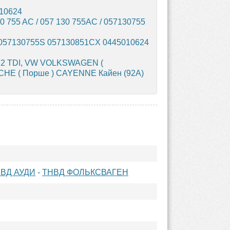
010624
 755 AC / 057 130 755AC / 057130755
 057130755S 057130851CX 0445010624
 4.2 TDI, VW VOLKSWAGEN (
SCHE ( Порше ) CAYENNE Кайен (92A)
ВД АУДИ
-
ТНВД ФОЛЬКСВАГЕН