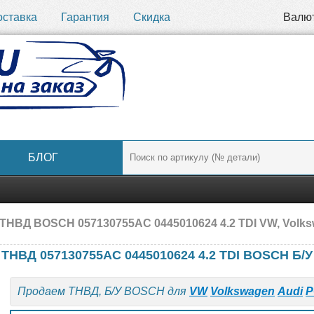
оставка
Гарантия
Скидка
Валю
БЛОГ
ТНВД BOSCH 057130755AC 0445010624 4.2 TDI VW, Volks
ТНВД 057130755AC 0445010624 4.2 TDI BOSCH Б/У
Продаем ТНВД, Б/У BOSCH для
VW
Volkswagen
Audi
P