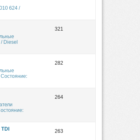
10 624 /
ельные
 Diesel
ельные
l Состояние:
атели
Состояние:
 TDI