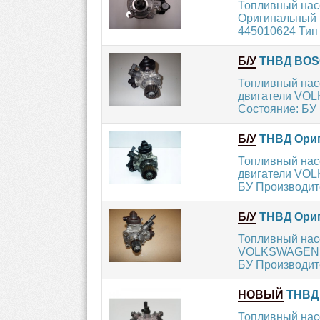
Топливный нас
Оригинальный н
445010624 Тип д
Б/У
ТНВД BOSC
Топливный нас
двигатели VOLK
Состояние: БУ 
Б/У
ТНВД Ориги
Топливный нас
двигатели VOLK
БУ Производит
Б/У
ТНВД Ориги
Топливный нас
VOLKSWAGEN / P
БУ Производит
НОВЫЙ
ТНВД 
Топливный нас