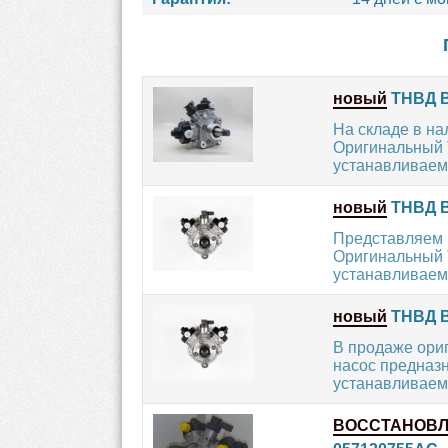
новый
ТНВД B
На складе в н
Оригинальный 
устанавливаемы
новый
ТНВД B
Представляем 
Оригинальный 
устанавливаемы
новый
ТНВД B
В продаже ори
насос предназн
устанавливаемы
ВОССТАНОВ