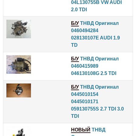
04L130755B VW AUDI
2.0 TDI
Б/У
ТНВД Оригинал
0460494284
028130107E AUDI 1.9
TD
Б/У
ТНВД Оригинал
0460415989
046130108G 2.5 TDI
Б/У
ТНВД Оригинал
0445010154
0445010171
059130755S 2.7 TDI 3.0
TDI
НОВЫЙ
ТНВД