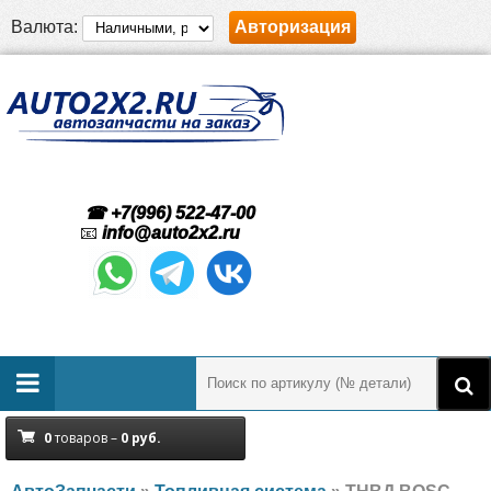
Валюта:
Авторизация
☎ +7(996) 522-47-00
📧
info@auto2x2.ru
0
товаров –
0
руб.