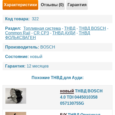
Характеристики
Отзывы (0)
Гарантия
Код товара:
322
Раздел:
Топливная система
-
ТНВД
-
ТНВД BOSCH
-
Common Rail
-
CR CP3
-
ТНВД АУДИ
-
ТНВД
ФОЛЬКСВАГЕН
Производитель:
BOSCH
Состояние:
новый
Гарантия:
12 месяцев
Похожие ТНВД для
Ауди
:
новый
ТНВД BOSCH
4.0 TDI 0445010358
057130755G
Б/У
ТНВД Оригинал