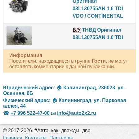
Оригинал
03L130755AN 1.6 TDI
VDO / CONTINENTAL
Б/У
ТНВД Оригинал
03L130755AN 1.6 TDI
Информация
Посетители, находящиеся в группе
Гости
, не могут
оставлять комментарии к данной публикации.
Юридический адрес:
🏠
Калининград
,
236023
,
ул.
Осенняя, 6Б
Физический адрес:
🏠
Калининград
,
ул. Парковая
аллея, 44
☎
+7 996 522-47-00
📧
info@auto2x2.ru
© 2017-2026. #Авто_как_дважды_два
российские сериалы
Главная
Контакты
Партнеры