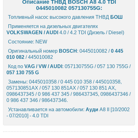
Описание ТНВД BOSCH А8 4.0 TDI
0445010082 057130755G:
Топливный насос высокого давления ТНВД
БОШ
Применяется на дизельных двигателях
VOLKSWAGEN / AUDI
4.0 / 4.2 TDI (Дизель / Diesel)
Состояние: NEW
Оригинальный номер
BOSCH
: 0445010082 /
0 445
010 082
/ 445010082
Код по
VAG / VW / AUDI
: 057130755G / 057 130 755G /
057 130 755 G
Замены: 0445010358 / 0 445 010 358 / 445010358,
057130851AX / 057 130 851AX / 057 130 851 AX,
0986437345 / 0 986 437 345 / 986437345, 0986437346 /
0 986 437 346 / 986437346.
Устанавливается на автомобили:
Ауди
A8 II [10/2002
- 07/2010] - 4.0 TDI