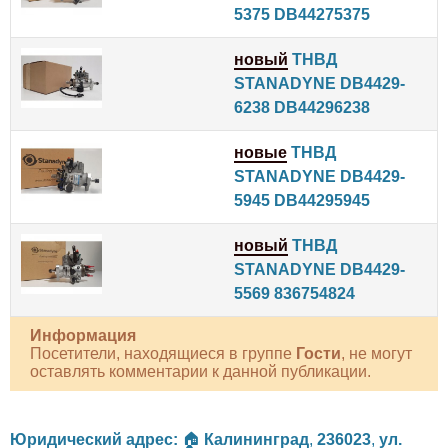
5375 DB44275375
новый
ТНВД
STANADYNE DB4429-
6238 DB44296238
новые
ТНВД
STANADYNE DB4429-
5945 DB44295945
новый
ТНВД
STANADYNE DB4429-
5569 836754824
Информация
Посетители, находящиеся в группе
Гости
, не могут
оставлять комментарии к данной публикации.
Юридический адрес:
🏠
Калининград
,
236023
,
ул.