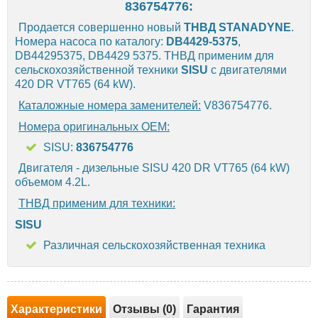
836754776:
Продается совершенно новый
ТНВД
STANADYNE
.
Номера насоса по каталогу:
DB4429-5375
,
DB44295375, DB4429 5375. ТНВД применим для
сельскохозяйственной техники
SISU
с двигателями
420 DR VT765 (64 kW).
Каталожные номера заменителей:
V836754776.
Номера оригинальных OEM:
SISU:
836754776
Двигателя - дизельные SISU 420 DR VT765 (64 kW)
объемом 4.2L.
ТНВД применим для техники:
SISU
Различная сельскохозяйственная техника
Характеристики
Отзывы (0)
Гарантия