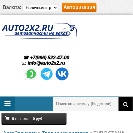
Валюта:
Авторизация
☎ +7(996) 522-47-00
📧
info@auto2x2.ru
0
товаров –
0
руб.