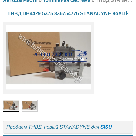
АвтоЗапчасти
»
Топливная система
» ТНВД STANADYNE DB4429-5375 836754776 SISU, новый
ТНВД DB4429-5375 836754776 STANADYNE новый
Продаем ТНВД, новый STANADYNE для
SISU