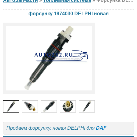
АвтоЗапчасти
»
Топливная система
» Форсунка DELPHI 1974030 DAF, новая
форсунку 1974030 DELPHI новая
Продаем форсунку, новая DELPHI для
DAF