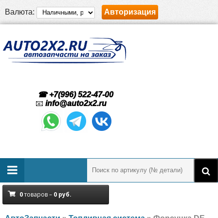
Валюта:
Авторизация
☎ +7(996) 522-47-00
📧
info@auto2x2.ru
0
товаров –
0
руб.