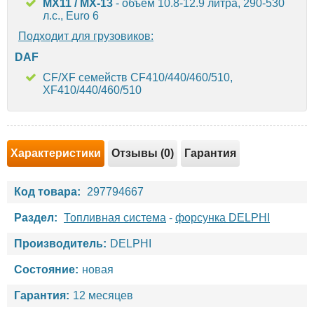
MX11 / MX-13
- объем 10.8-12.9 литра, 290-530
л.с., Euro 6
Подходит для грузовиков:
DAF
CF/XF семейств CF410/440/460/510,
XF410/440/460/510
Характеристики
Отзывы (0)
Гарантия
Код товара:
297794667
Раздел:
Топливная система
-
форсунка DELPHI
Производитель:
DELPHI
Состояние:
новая
Гарантия:
12 месяцев