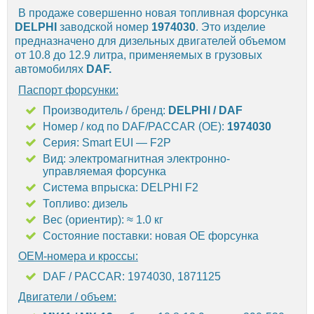
В продаже совершенно новая топливная форсунка
DELPHI
заводской номер
1974030
. Это изделие
предназначено для дизельных двигателей объемом
от 10.8 до 12.9 литра, применяемых в грузовых
автомобилях
DAF
.
Паспорт форсунки:
Производитель / бренд:
DELPHI / DAF
Номер / код по DAF/PACCAR (OE):
1974030
Серия: Smart EUI — F2P
Вид: электромагнитная электронно-
управляемая форсунка
Система впрыска: DELPHI F2
Топливо: дизель
Вес (ориентир): ≈ 1.0 кг
Состояние поставки: новая OE форсунка
OEM-номера и кроссы:
DAF / PACCAR: 1974030, 1871125
Двигатели / объем: