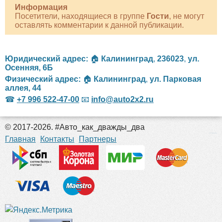
Информация
Посетители, находящиеся в группе
Гости
, не могут
оставлять комментарии к данной публикации.
Юридический адрес:
🏠
Калининград
,
236023
,
ул.
Осенняя, 6Б
Физический адрес:
🏠
Калининград
,
ул. Парковая
аллея, 44
☎
+7 996 522-47-00
📧
info@auto2x2.ru
© 2017-2026. #Авто_как_дважды_два
российские сериалы
Главная
Контакты
Партнеры