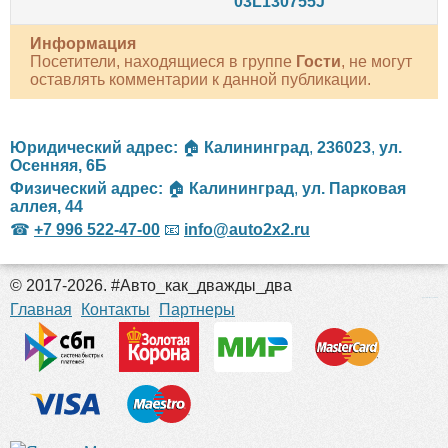
03L130755J
Информация
Посетители, находящиеся в группе
Гости
, не могут
оставлять комментарии к данной публикации.
Юридический адрес:
🏠
Калининград
,
236023
,
ул.
Осенняя, 6Б
Физический адрес:
🏠
Калининград
,
ул. Парковая
аллея, 44
☎
+7 996 522-47-00
📧
info@auto2x2.ru
© 2017-2026. #Авто_как_дважды_два
российские сериалы
Главная
Контакты
Партнеры