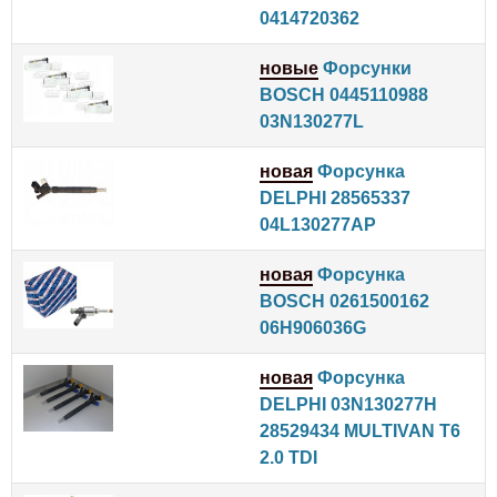
0414720362
новые
Форсунки
BOSCH 0445110988
03N130277L
новая
Форсунка
DELPHI 28565337
04L130277AP
новая
Форсунка
BOSCH 0261500162
06H906036G
новая
Форсунка
DELPHI 03N130277H
28529434 MULTIVAN T6
2.0 TDI