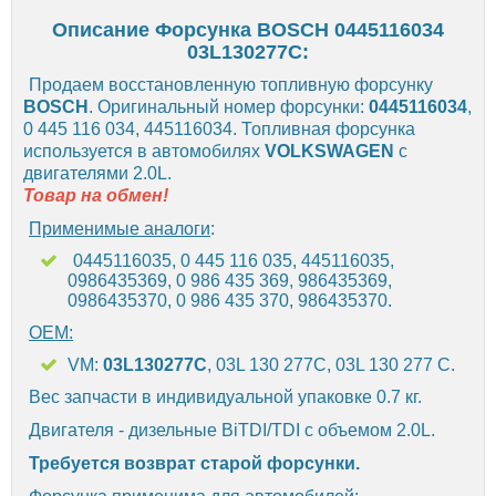
Описание Форсунка BOSCH 0445116034
03L130277C:
Продаем восстановленную топливную форсунку
BOSCH
. Оригинальный номер форсунки:
0445116034
,
0 445 116 034, 445116034. Топливная форсунка
используется в автомобилях
VOLKSWAGEN
с
двигателями 2.0L.
Товар на обмен!
Применимые аналоги
:
0445116035, 0 445 116 035, 445116035,
0986435369, 0 986 435 369, 986435369,
0986435370, 0 986 435 370, 986435370.
OEM:
VM:
03L130277C
, 03L 130 277C, 03L 130 277 C.
Вес запчасти в индивидуальной упаковке 0.7 кг.
Двигателя - дизельные BiTDI/TDI с объемом 2.0L.
Требуется возврат старой форсунки.