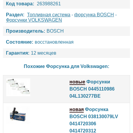
Код товара:
263988261
Раздел:
Топливная система
-
форсунка BOSCH
-
Форсунки VOLKSWAGEN
Производитель:
BOSCH
Состояние:
восстановленная
Гарантия:
12 месяцев
Похожие Форсунка для
Volkswagen
:
новые
Форсунки
BOSCH 0445110986
04L130277BE
новая
Форсунка
BOSCH 038130079LV
0414720306
0414720312