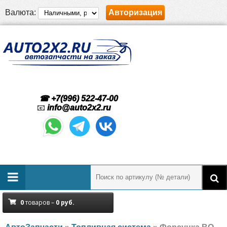
Валюта:
Авторизация
☎ +7(996) 522-47-00
📧
info@auto2x2.ru
0
товаров –
0
руб.