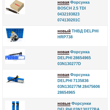
новая
Форсунка
BOSCH 2.5 TDI
0432193823
074130201C
новый
ТНВД DELPHI
HRP738
новая
Форсунка
DELPHI 28654965
03N130277D
новая
Форсунка
DELPHI 7135836
03N130277M 28475606
28654965
новые
Форсунки
DELPHI 03N130277BA