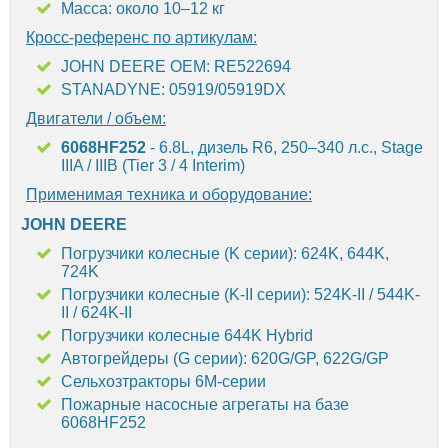
Масса: около 10–12 кг
Кросс-референс по артикулам:
JOHN DEERE OEM: RE522694
STANADYNE: 05919/05919DX
Двигатели / объем:
6068HF252
- 6.8L, дизель R6, 250–340 л.с., Stage
IIIA / IIIB (Tier 3 / 4 Interim)
Применимая техника и оборудование:
JOHN DEERE
Погрузчики колесные (K серии): 624K, 644K,
724K
Погрузчики колесные (K-II серии): 524K-II / 544K-
II / 624K-II
Погрузчики колесные 644K Hybrid
Автогрейдеры (G серии): 620G/GP, 622G/GP
Сельхозтракторы 6M-серии
Пожарные насосные агрегаты на базе
6068HF252