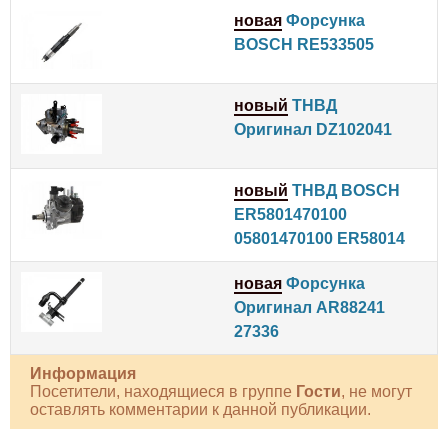
новая
Форсунка
BOSCH RE533505
новый
ТНВД
Оригинал DZ102041
новый
ТНВД BOSCH
ER5801470100
05801470100 ER58014
новая
Форсунка
Оригинал AR88241
27336
Информация
Посетители, находящиеся в группе
Гости
, не могут
оставлять комментарии к данной публикации.