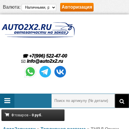
Валюта:
Авторизация
☎ +7(996) 522-47-00
📧
info@auto2x2.ru
0
товаров –
0
руб.