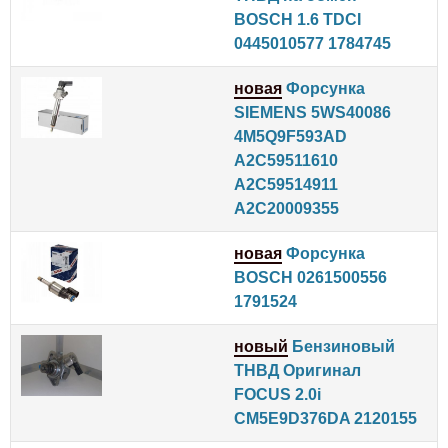
BOSCH 1.6 TDCI
0445010577 1784745
новая
Форсунка
SIEMENS 5WS40086
4M5Q9F593AD
A2C59511610
A2C59514911
A2C20009355
новая
Форсунка
BOSCH 0261500556
1791524
новый
Бензиновый
ТНВД Оригинал
FOCUS 2.0i
CM5E9D376DA 2120155