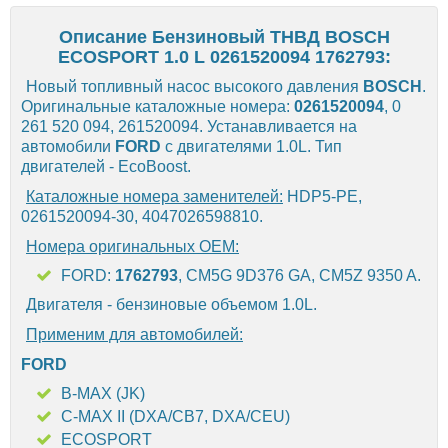
Описание Бензиновый ТНВД BOSCH
ECOSPORT 1.0 L 0261520094 1762793:
Новый топливный насос высокого давления
BOSCH
.
Оригинальные каталожные номера:
0261520094
, 0
261 520 094, 261520094. Устанавливается на
автомобили
FORD
с двигателями 1.0L. Тип
двигателей - EcoBoost.
Каталожные номера заменителей:
HDP5-PE,
0261520094-30, 4047026598810.
Номера оригинальных OEM:
FORD:
1762793
, CM5G 9D376 GA, CM5Z 9350 A.
Двигателя - бензиновые объемом 1.0L.
Применим для автомобилей:
FORD
B-MAX (JK)
C-MAX II (DXA/CB7, DXA/CEU)
ECOSPORT