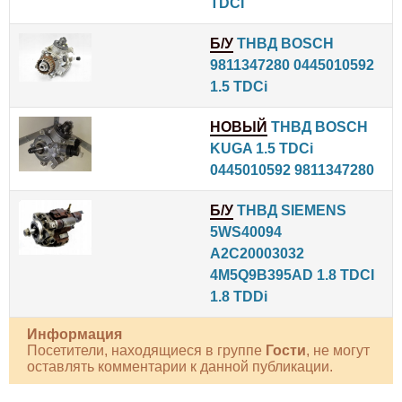
TDCI
Б/У
ТНВД BOSCH
9811347280 0445010592
1.5 TDCi
НОВЫЙ
ТНВД BOSCH
KUGA 1.5 TDCi
0445010592 9811347280
Б/У
ТНВД SIEMENS
5WS40094
A2C20003032
4M5Q9B395AD 1.8 TDCI
1.8 TDDi
Информация
Посетители, находящиеся в группе
Гости
, не могут
оставлять комментарии к данной публикации.