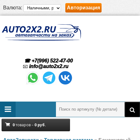
Валюта:
Авторизация
☎ +7(996) 522-47-00
📧
info@auto2x2.ru
0
товаров –
0
руб.