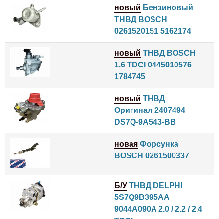
новый
Бензиновый
ТНВД BOSCH
0261520151 5162174
новый
ТНВД BOSCH
1.6 TDCI 0445010576
1784745
новый
ТНВД
Оригинал 2407494
DS7Q-9A543-BB
новая
Форсунка
BOSCH 0261500337
Б/У
ТНВД DELPHI
5S7Q9B395AA
9044A090A 2.0 / 2.2 / 2.4