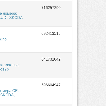
е номера:
 AUDI, SKODA
к по
каталожные
ковых
омера OE:
, SKODA,