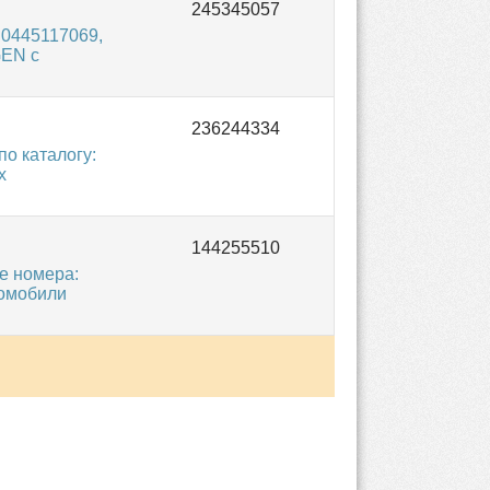
 0445117069,
GEN с
о каталогу:
х
е номера:
томобили