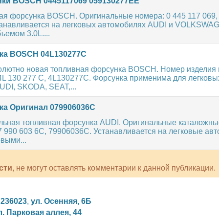
ки BOSCH 0445117069 059130277EE
ая форсунка BOSCH. Оригинальные номера: 0 445 117 069,
танавливается на легковых автомобилях AUDI и VOLKSWA
ъемом 3.0L....
ка BOSCH 04L130277C
олютно новая топливная форсунка BOSCH. Номер изделия п
4L 130 277 C, 4L130277C. Форсунка применима для легковы
DI, SKODA, SEAT,...
а Оригинал 079906036C
льная топливная форсунка AUDI. Оригинальные каталожны
 990 603 6C, 79906036C. Устанавливается на легковые ав
выми...
сти
, не могут оставлять комментарии к данной публикации.
,
236023
,
ул. Осенняя, 6Б
л. Парковая аллея, 44