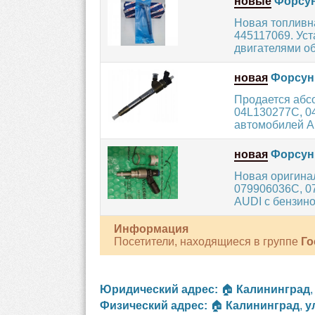
новые
Форсун
Новая топливн
445117069. Ус
двигателями об
новая
Форсун
Продается абс
04L130277C, 0
автомобилей AU
новая
Форсунк
Новая оригина
079906036C, 07
AUDI с бензино
Информация
Посетители, находящиеся в группе
Го
Юридический адрес:
🏠
Калининград
Физический адрес:
🏠
Калининград
,
у