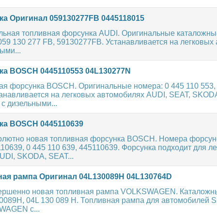
а Оригинал 059130277FB 0445118015
льная топливная форсунка AUDI. Оригинальные каталожны
059 130 277 FB, 59130277FB. Устанавливается на легковых
ыми...
а BOSCH 0445110553 04L130277N
ая форсунка BOSCH. Оригинальные номера: 0 445 110 553,
танавливается на легковых автомобилях AUDI, SEAT, SKOD
 дизельными...
а BOSCH 0445110639
олютно новая топливная форсунка BOSCH. Номера форсун
110639, 0 445 110 639, 445110639. Форсунка подходит для л
UDI, SKODA, SEAT...
ая рампа Оригинал 04L130089H 04L130764D
вершенно новая топливная рампа VOLKSWAGEN. Каталожн
30089H, 04L 130 089 H. Топливная рампа для автомобилей 
WAGEN с...