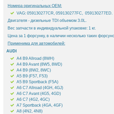
Номера оригинальных OEM:
VAG: 059130277CR, 059130277FC, 059130277ED.
Двигателя - дизельные TDI объемом 3.0L.
Вес запчасти в индивидуальной упаковке: 1 кг.
Цена за 1 форсунку, в наличии несколько таких форсуно
Применима для автомобилей:
AUDI
A4 B9 Allroad (8WH)
A4 B9 Avant (8W5, 8WD)
A4 B9 (8W2, 8WC)
A5 B9 (F57, F53)
A5 B9 Sportback (F5A)
A6 C7 Allroad (4GH, 4GJ)
A6 C7 Avant (4G5, 4GD)
A6 C7 (4G2, 4GC)
A7 Sportback (4GA, 4GF)
A8 (4N2, 4N8)