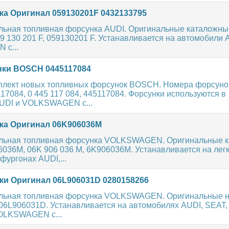
а Оригинал 059130201F 0432133795
льная топливная форсунка AUDI. Оригинальные каталожны
9 130 201 F, 059130201 F. Устанавливается на автомобили
 с...
ки BOSCH 0445117084
плект новых топливных форсунок BOSCH. Номера форсуно
117084, 0 445 117 084, 445117084. Форсунки используются в
UDI и VOLKSWAGEN с...
а Оригинал 06K906036M
альная топливная форсунка VOLKSWAGEN. Оригинальные 
6036M, 06K 906 036 M, 6K906036M. Устанавливается на лег
фургонах AUDI,...
и Оригинал 06L906031D 0280158266
льная топливная форсунка VOLKSWAGEN. Оригинальные н
, 06L906031D. Устанавливается на автомобилях AUDI, SEAT
LKSWAGEN с...