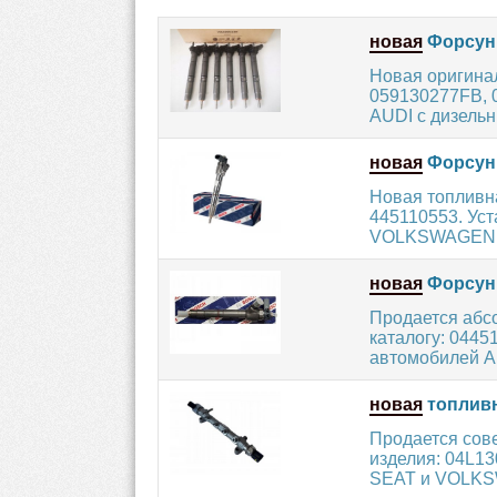
новая
Форсунк
Новая оригина
059130277FB, 
AUDI с дизельн
новая
Форсунк
Новая топливн
445110553. Ус
VOLKSWAGEN с
новая
Форсунк
Продается абс
каталогу: 0445
автомобилей A
новая
топливн
Продается со
изделия: 04L1
SEAT и VOLKS