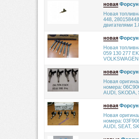
новая
Форсунк
Новая топливн
448, 28015844
двигателями 1.8,
новая
Форсун
Новая топливн
059 130 277 EK
VOLKSWAGEN с
новая
Форсунк
Новая оригина
номера: 06C90
AUDI, SKODA, 
новая
Форсунк
Новая оригин
номера: 03F906
AUDI, SEAT, SK