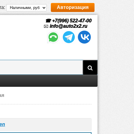
та:
Авторизация
☎ +7(996) 522-47-00
📧
info@auto2x2.ru
ая
en