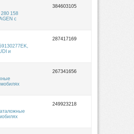
 280 158
WAGEN с
59130277EK,
UDI и
жные
омобилях
каталожные
омобилях