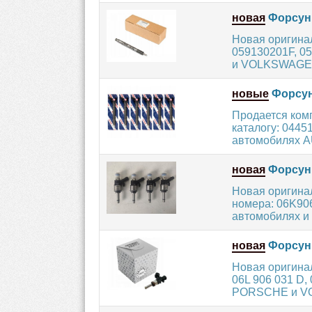
новая
Форсунк
Новая оригина
059130201F, 05
и VOLKSWAGEN
новые
Форсун
Продается ком
каталогу: 0445
автомобилях A
новая
Форсунк
Новая оригин
номера: 06K90
автомобилях и 
новая
Форсунк
Новая оригина
06L 906 031 D
PORSCHE и VO