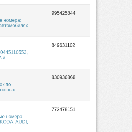
е номера:
 автомобилях
 0445110553,
A и
ок по
егковых
ые номера
SKODA, AUDI,