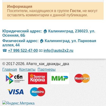
Информация
Посетители, находящиеся в группе
Гости
, не могут
оставлять комментарии к данной публикации.
Юридический адрес:
🏠
Калининград
,
236023
,
ул.
Осенняя, 6Б
Физический адрес:
🏠
Калининград
,
ул. Парковая
аллея, 44
☎
+7 996 522-47-00
📧
info@auto2x2.ru
© 2017-2026. #Авто_как_дважды_два
российские сериалы
Главная
Контакты
Партнеры