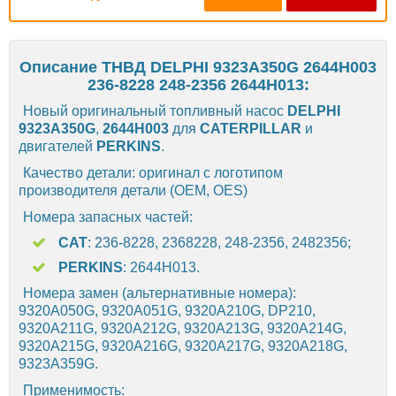
Описание ТНВД DELPHI 9323A350G 2644H003
236-8228 248-2356 2644H013:
Новый оригинальный топливный насос
DELPHI
9323A350G
,
2644H003
для
CATERPILLAR
и
двигателей
PERKINS
.
Качество детали: оригинал с логотипом
производителя детали (OEM, OES)
Номера запасных частей:
CAT
: 236-8228, 2368228, 248-2356, 2482356;
PERKINS
: 2644H013.
Номера замен (альтернативные номера):
9320A050G, 9320A051G, 9320A210G, DP210,
9320A211G, 9320A212G, 9320A213G, 9320A214G,
9320A215G, 9320A216G, 9320A217G, 9320A218G,
9323A359G.
Применимость: