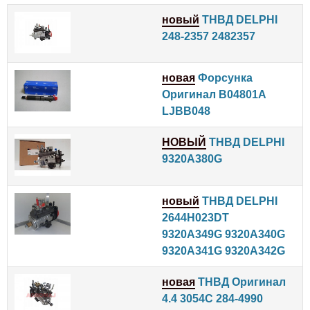
новый
ТНВД DELPHI
248-2357 2482357
новая
Форсунка
Оригинал B04801A
LJBB048
НОВЫЙ
ТНВД DELPHI
9320A380G
новый
ТНВД DELPHI
2644H023DT
9320A349G 9320A340G
9320A341G 9320A342G
новая
ТНВД Оригинал
4.4 3054C 284-4990