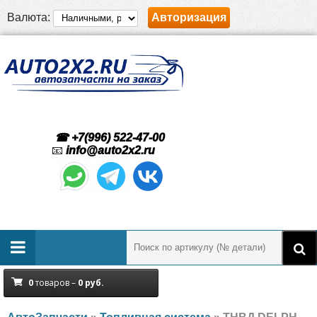
Валюта:
Авторизация
☎ +7(996) 522-47-00
📧
info@auto2x2.ru
0
товаров –
0
руб.