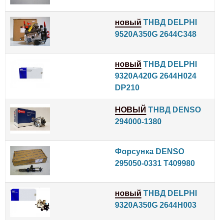
новый
ТНВД DELPHI
9520A350G 2644C348
новый
ТНВД DELPHI
9320A420G 2644H024
DP210
НОВЫЙ
ТНВД DENSO
294000-1380
Форсунка DENSO
295050-0331 T409980
новый
ТНВД DELPHI
9320A350G 2644H003