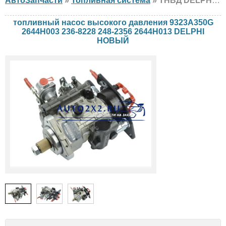
АвтоЗапчасти
»
Топливная система
» ТНВД DELPHI 9323A350G 2644H003 236-8228 248-2356 2644H013 Caterpillar, НОВЫЙ
топливный насос высокого давления 9323A350G
2644H003 236-8228 248-2356 2644H013 DELPHI
НОВЫЙ