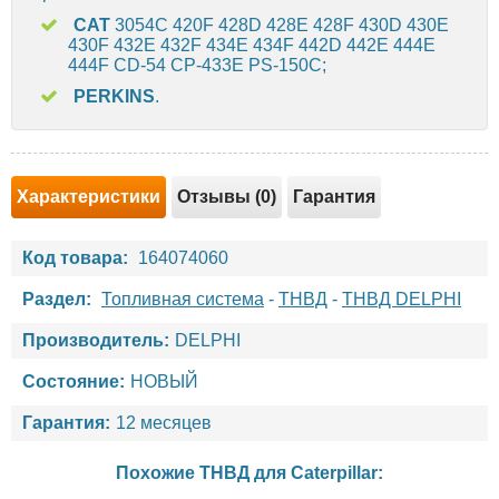
CAT
3054C 420F 428D 428E 428F 430D 430E
430F 432E 432F 434E 434F 442D 442E 444E
444F CD-54 CP-433E PS-150C;
PERKINS
.
Характеристики
Отзывы (0)
Гарантия
Код товара:
164074060
Раздел:
Топливная система
-
ТНВД
-
ТНВД DELPHI
Производитель:
DELPHI
Состояние:
НОВЫЙ
Гарантия:
12 месяцев
Похожие ТНВД для
Caterpillar
: