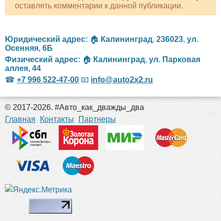
оставлять комментарии к данной публикации.
Юридический адрес:
🏠
Калининград
,
236023
,
ул.
Осенняя, 6Б
Физический адрес:
🏠
Калининград
,
ул. Парковая
аллея, 44
☎
+7 996 522-47-00
📧
info@auto2x2.ru
© 2017-2026. #Авто_как_дважды_два
российские сериалы
Главная
Контакты
Партнеры