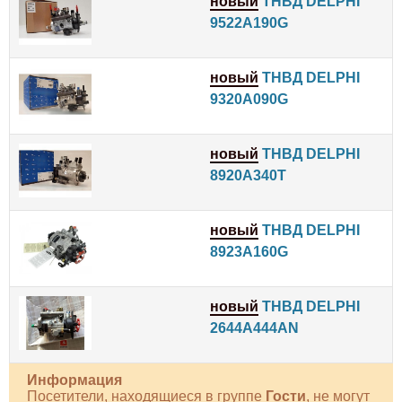
новый
ТНВД DELPHI
9522A190G
новый
ТНВД DELPHI
9320A090G
новый
ТНВД DELPHI
8920A340T
новый
ТНВД DELPHI
8923A160G
новый
ТНВД DELPHI
2644A444AN
Информация
Посетители, находящиеся в группе
Гости
, не могут