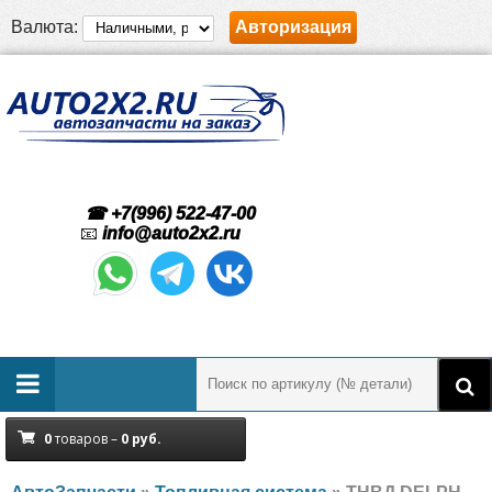
Валюта:
Авторизация
☎ +7(996) 522-47-00
📧
info@auto2x2.ru
0
товаров –
0
руб.