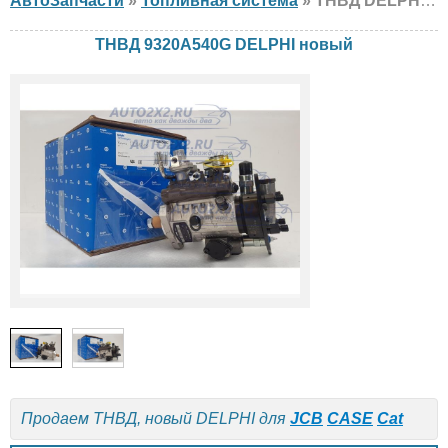
АвтоЗапчасти
»
Топливная система
» ТНВД DELPHI 9320A540G JCB, CASE, Cat, новый
ТНВД 9320A540G DELPHI новый
Продаем ТНВД, новый DELPHI для
JCB
CASE
Cat