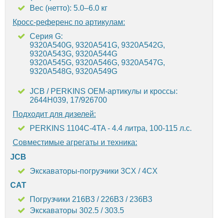
Вес (нетто): 5.0–6.0 кг
Кросс-референс по артикулам:
Серия G:
9320A540G, 9320A541G, 9320A542G,
9320A543G, 9320A544G
9320A545G, 9320A546G, 9320A547G,
9320A548G, 9320A549G
JCB / PERKINS OEM-артикулы и кроссы:
2644H039, 17/926700
Подходит для дизелей:
PERKINS 1104C-4TA - 4.4 литра, 100-115 л.с.
Совместимые агрегаты и техника:
JCB
Экскаваторы-погрузчики 3CX / 4CX
CAT
Погрузчики 216B3 / 226B3 / 236B3
Экскаваторы 302.5 / 303.5