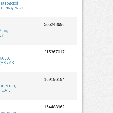
 заводской
используемых
S под
EY
6063.
AK / AK-
нжектор,
 CAT,