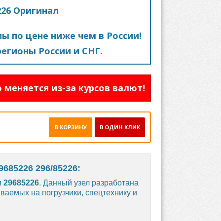
226 Оригинал
пы по цене ниже чем в России!
егионы России и СНГ.
 меняется из-за курсов валют!
В КОРЗИНУ
В ОДИН КЛИК
685226 296/85226:
м
29685226
. Данный узел разработана
ваемых на погрузчики, спецтехнику и