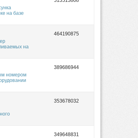
сунка
ке на базе
мер
вливаемых на
ым номером
борудовании
ного