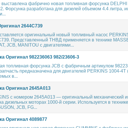
 выставлена фабрично новая топливная форсунка DELPHI
2. Форсунка разработана для дизелей объемом 4.4 литра, 
...
ригинал 2644C739
ставляется оригинальный новый топливный насос PERKIN
739. Представленный ТНВД применяется в технике MASS
, JCB, MANITOU с двигателями...
а Оригинал 982236063 982/23606-3
ая топливная форсунка JCB с фабричным артикулом 98223
запчасть предназначена для двигателей PERKINS 1004-4T (
емых в...
а Оригинал 2645A013
INS с номером 2645A013 — оригинальный механический и
 дизельных моторах 1000-й серии. Используется в технике
SON, JCB, FG...
а Оригинал 4089877