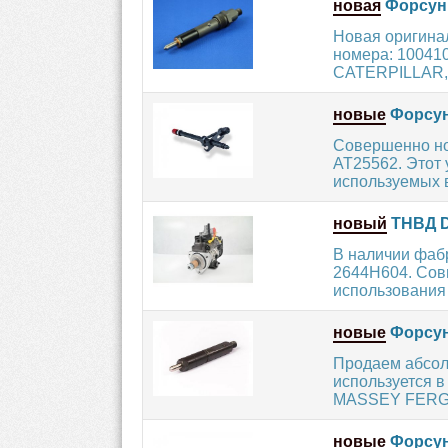
новая
Форсунк
Новая оригина
номера: 100410
CATERPILLAR,
новые
Форсун
Совершенно н
AT25562. Этот 
используемых в
новый
ТНВД D
В наличии фаб
2644H604. Сов
использования -
новые
Форсун
Продаем абсол
используется в
MASSEY FERGU
новые
Форсун