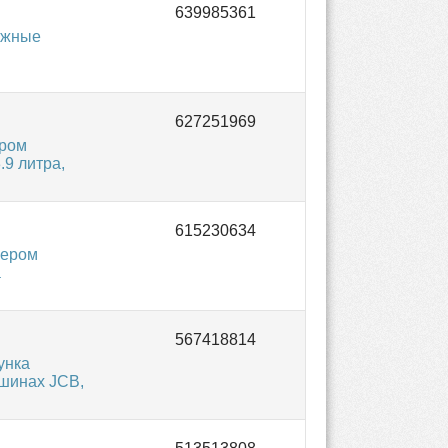
ожные
ером
.9 литра,
мером
а
унка
ашинах JCB,