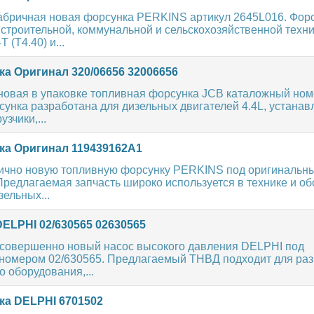
абричная новая форсунка PERKINS артикул 2645L016. Фор
 строительной, коммунальной и сельскохозяйственной техни
 (T4.40) и...
а Оригинал 320/06656 32006656
новая в упаковке топливная форсунка JCB каталожный но
сунка разработана для дизельных двигателей 4.4L, устана
зчики,...
а Оригинал 119439162A1
чно новую топливную форсунку PERKINS под оригинальн
редлагаемая запчасть широко используется в технике и о
зельных...
ELPHI 02/630565 02630565
совершенно новый насос высокого давления DELPHI под
номером 02/630565. Предлагаемый ТНВД подходит для раз
 оборудования,...
а DELPHI 6701502