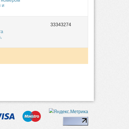
м номером
 и
та
,