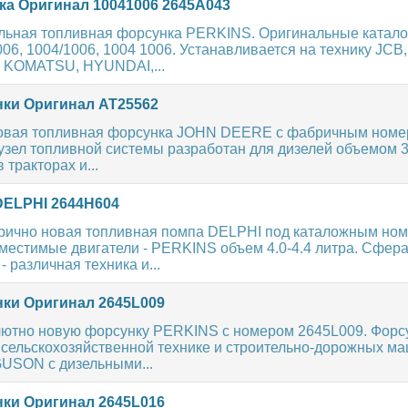
а Оригинал 10041006 2645A043
льная топливная форсунка PERKINS. Оригинальные катал
06, 1004/1006, 1004 1006. Устанавливается на технику JCB,
 KOMATSU, HYUNDAI,...
ки Оригинал AT25562
овая топливная форсунка JOHN DEERE с фабричным ном
узел топливной системы разработан для дизелей объемом 3
 тракторах и...
ELPHI 2644H604
рично новая топливная помпа DELPHI под каталожным но
местимые двигатели - PERKINS объем 4.0-4.4 литра. Сфер
 различная техника и...
ки Оригинал 2645L009
ютно новую форсунку PERKINS с номером 2645L009. Форс
 сельскохозяйственной технике и строительно-дорожных м
SON с дизельными...
ки Оригинал 2645L016