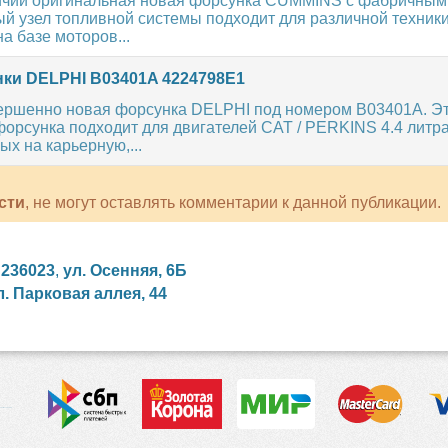
ичии оригинальная новая форсунка CUMMINS с фабричны
й узел топливной системы подходит для различной техники
а базе моторов...
ки DELPHI B03401A 4224798E1
ершенно новая форсунка DELPHI под номером B03401A. Э
орсунка подходит для двигателей CAT / PERKINS 4.4 литра
х на карьерную,...
сти
, не могут оставлять комментарии к данной публикации.
,
236023
,
ул. Осенняя, 6Б
л. Парковая аллея, 44
сийские сериалы