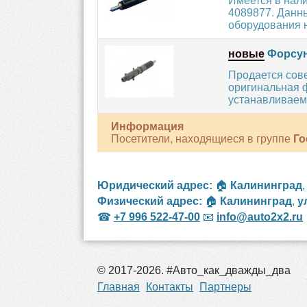
Имеется в нал
4089877. Данны
оборудования н
новые
Форсун
Продается сов
оригинальная ф
устанавливаемы
Информация
Посетители, находящиеся в группе
Го
Юридический адрес:
🏠
Калининград
Физический адрес:
🏠
Калининград
,
у
☎
+7 996 522-47-00
📧
info@auto2x2.ru
© 2017-2026. #Авто_как_дважды_два
рос
Главная
Контакты
Партнеры