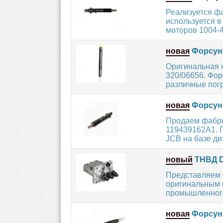
Реализуется ф
используется в
моторов 1004-4T
новая
Форсунк
Оригинальная 
320/06656. Фор
различные погру
новая
Форсунк
Продаем фабри
119439162A1. П
JCB на базе ди
новый
ТНВД D
Представляем 
оригинальным 
промышленного
новая
Форсунк