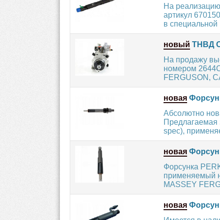
На реализацию
артикул 670150
в специальной и
новый
ТНВД О
На продажу вы
номером 2644C
FERGUSON, CAT
новая
Форсунк
Абсолютно нов
Предлагаемая 
spec), применя
новая
Форсунк
Форсунка PERK
применяемый на
MASSEY FERGU
новая
Форсунк