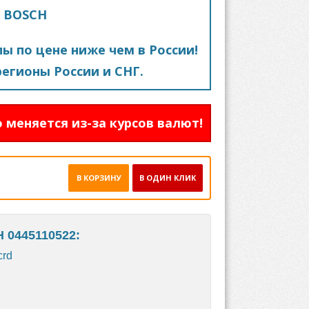
2 BOSCH
пы по цене ниже чем в России!
егионы России и СНГ.
 меняется из-за курсов валют!
В КОРЗИНУ
В ОДИН КЛИК
 0445110522:
crd