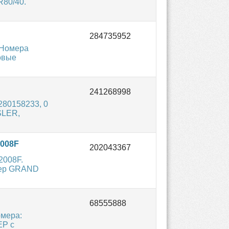
80/40.
 Номера
овые
280158233, 0
SLER,
008F
2008F.
Jeep GRAND
омера:
EP с