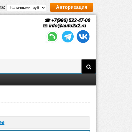
та:
Авторизация
☎ +7(996) 522-47-00
📧
info@auto2x2.ru
ee