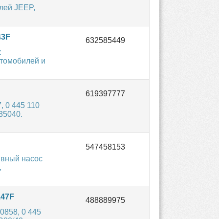
лей JEEP,
43F
:
втомобилей и
 0 445 110
35040.
вный насос
,
147F
858, 0 445