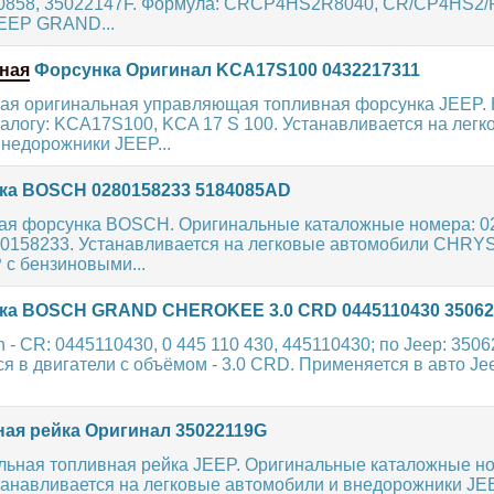
10858, 35022147F. Формула: CRCP4HS2R8040, CR/CP4HS2/R
EEP GRAND...
ная
Форсунка Оригинал KCA17S100 0432217311
ая оригинальная управляющая топливная форсунка JEEP.
талогу: KCA17S100, KCA 17 S 100. Устанавливается на легк
недорожники JEEP...
а BOSCH 0280158233 5184085AD
ая форсунка BOSCH. Оригинальные каталожные номера: 0
280158233. Устанавливается на легковые автомобили CHRY
с бензиновыми...
а BOSCH GRAND CHEROKEE 3.0 CRD 0445110430 35062
 - CR: 0445110430, 0 445 110 430, 445110430; по Jeep: 3506
я в двигатели с объёмом - 3.0 CRD. Применяется в авто 
ая рейка Оригинал 35022119G
льная топливная рейка JEEP. Оригинальные каталожные н
танавливается на легковые автомобили и внедорожники JE