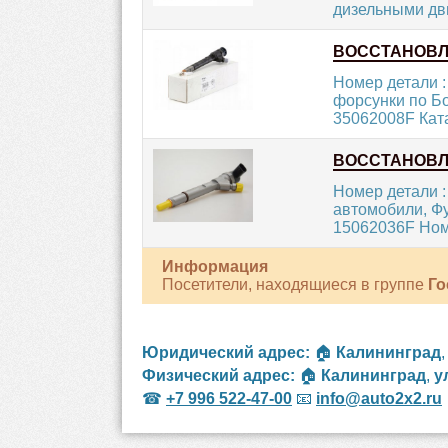
дизельными дв
ВОССТАНОВ
Номер детали :
форсунки по Бо
35062008F Кат
ВОССТАНОВ
Номер детали :
автомобили, Ф
15062036F Ном
Информация
Посетители, находящиеся в группе
Го
Юридический адрес:
🏠
Калининград
Физический адрес:
🏠
Калининград
,
у
☎
+7 996 522-47-00
📧
info@auto2x2.ru