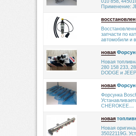
010 858, 4450
Применение: J
восстановлен
Восстановленн
запчасти по ка
автомобили и в
новая
Форсунк
Новая топливн
280 158 233, 
DODGE и JEEP 
новая
Форсунк
Форсунка Bosch
Устанавливаетс
CHEROKEE....
новая
топливн
Новая оригина
35022119G. Ус