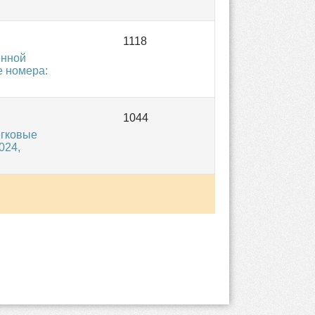
енной
е номера:
егковые
024,