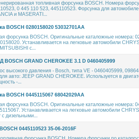
енерированная топливная форсунка BOSCH. Номера форсу
110523, 0 445 110 523, 445110523. Форсунка для автомобиле
NCIA и MASERATI...
а BOSCH 0280158020 53032701AA
ая форсунка BOSCH. Оригинальные каталожные номера: 0
280158020. Устанавливается на легковые автомобили CHRY
ITSUBISHI с...
Д BOSCH GRAND CHEROKEE 3.1 D 0460405999
с высокого давления - Bosch, типа VE - 0460405999, 09864
для авто: JEEP GRAND CHEROKEE. Используется в двигат
щность -...
а BOSCH 0445115067 68042029AA
ая форсунка BOSCH. Оригинальные каталожные номера: 04
445115067. Устанавливается на легковые автомобили CHRY
с дизельными...
BOSCH 0445110523 35-06-2016F
 топливная форсунка BOSCH. Номера форсунки по каталогу: