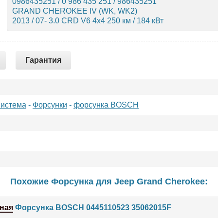
0986435251 / 0 986 435 251 / 986435251
GRAND CHEROKEE IV (WK, WK2)
2013 / 07- 3.0 CRD V6 4x4 250 км / 184 кВт
Гарантия
система
-
Форсунки
-
форсунка BOSCH
Похожие Форсунка для
Jeep
Grand Cherokee
:
ная
Форсунка BOSCH 0445110523 35062015F