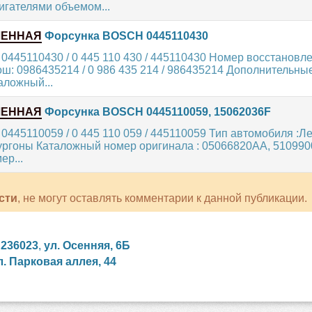
игателями объемом...
ЛЕННАЯ
Форсунка BOSCH 0445110430
 0445110430 / 0 445 110 430 / 445110430 Номер восстановл
ш: 0986435214 / 0 986 435 214 / 986435214 Дополнительны
аложный...
ЛЕННАЯ
Форсунка BOSCH 0445110059, 15062036F
 0445110059 / 0 445 110 059 / 445110059 Тип автомобиля :Л
ургоны Каталожный номер оригинала : 05066820AA, 510990
ер...
сти
, не могут оставлять комментарии к данной публикации.
,
236023
,
ул. Осенняя, 6Б
л. Парковая аллея, 44