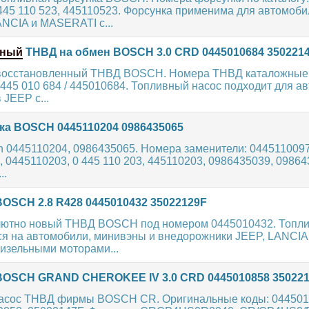
445 110 523, 445110523. Форсунка применима для автомоби
CIA и MASERATI с...
нный
ТНВД на обмен BOSCH 3.0 CRD 0445010684 350221
восстановленный ТНВД BOSCH. Номера ТНВД каталожные
 445 010 684 / 445010684. Топливный насос подходит для а
JEEP с...
а BOSCH 0445110204 0986435065
 0445110204, 0986435065. Номера заменители: 0445110097,
, 0445110203, 0 445 110 203, 445110203, 0986435039, 09864
..
OSCH 2.8 R428 0445010432 35022129F
ютно новый ТНВД BOSCH под номером 0445010432. Топли
ся на автомобили, минивэны и внедорожники JEEP, LANCIA
зельными моторами...
OSCH GRAND CHEROKEE IV 3.0 CRD 0445010858 35022
асос ТНВД фирмы BOSCH CR. Оригинальные коды: 0445010