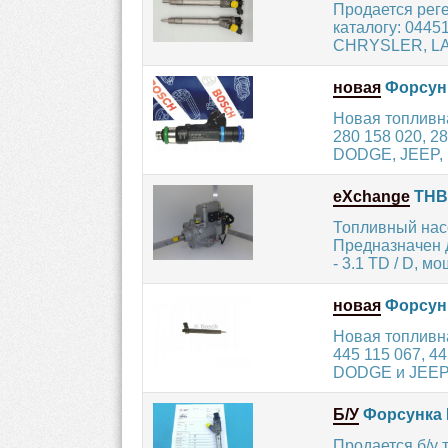
Продается рег
каталогу: 0445
CHRYSLER, LA
новая
Форсунк
Новая топливн
280 158 020, 
DODGE, JEEP, M
eXchange
ТНВ
Топливный насо
Предназначен 
- 3.1 TD / D, мо
новая
Форсунк
Новая топливн
445 115 067, 
DODGE и JEEP 
Б/У
Форсунка 
Продается б/у