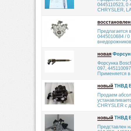
0445110523, 0 
CHRYSLER, LAN
восстановле
Предлагается 
0445010684 / 0
внедорожников 
новая
Форсунк
Форсунка Bosch
097, 445110097
Применяется в.
новый
ТНВД B
Продаем абсол
устанавливает
CHRYSLER с ди
новый
ТНВД B
Представлен н