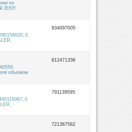
нки по
й JEEP,
280158020, 0
SLER,
40550.
еле объёмом
45115067, 0
SLER,