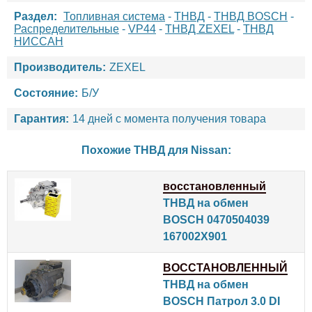
Раздел:
Топливная система
-
ТНВД
-
ТНВД BOSCH
-
Распределительные
-
VP44
-
ТНВД ZEXEL
-
ТНВД
НИССАН
Производитель:
ZEXEL
Состояние:
Б/У
Гарантия:
14 дней с момента получения товара
Похожие ТНВД для
Nissan
:
восстановленный
ТНВД на обмен
BOSCH 0470504039
167002X901
ВОССТАНОВЛЕННЫЙ
ТНВД на обмен
BOSCH Патрол 3.0 DI