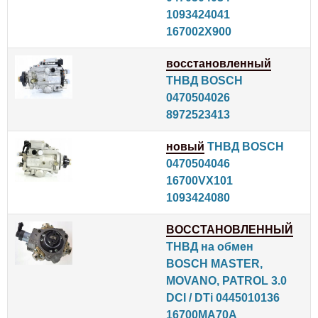
1093424041
167002X900
восстановленный
ТНВД BOSCH
0470504026
8972523413
новый
ТНВД BOSCH
0470504046
16700VX101
1093424080
ВОССТАНОВЛЕННЫЙ
ТНВД на обмен
BOSCH MASTER,
MOVANO, PATROL 3.0
DCI / DTi 0445010136
16700MA70A