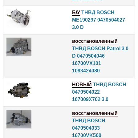
Б/У
ТНВД BOSCH
ME190297 0470504027
3.0 D
восстановленный
ТНВД BOSCH Patrol 3.0
D 0470504046
16700VX101
1093424080
НОВЫЙ
ТНВД BOSCH
0470504022
167009X702 3.0
восстановленный
ТНВД BOSCH
0470504033
16700VK500