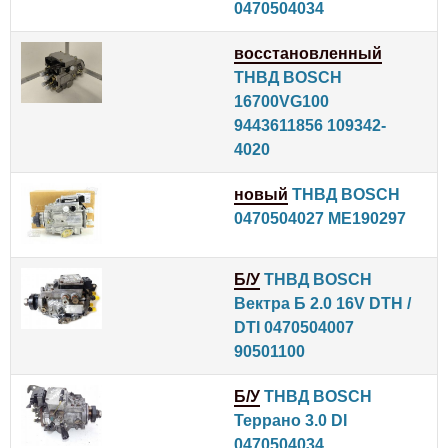
0470504034
восстановленный
ТНВД BOSCH
16700VG100
9443611856 109342-
4020
новый
ТНВД BOSCH
0470504027 ME190297
Б/У
ТНВД BOSCH
Вектра Б 2.0 16V DTH /
DTI 0470504007
90501100
Б/У
ТНВД BOSCH
Террано 3.0 DI
0470504034