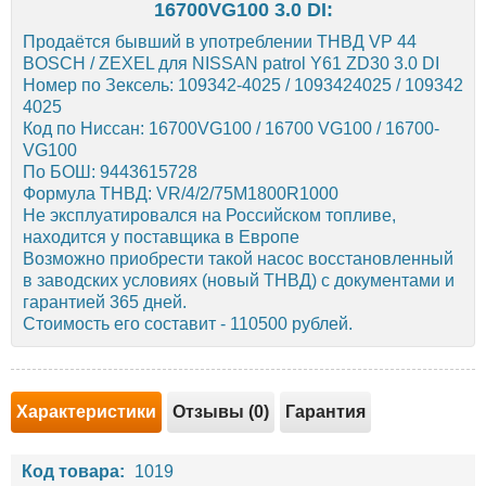
16700VG100 3.0 DI:
Продаётся бывший в употреблении ТНВД VP 44
BOSCH / ZEXEL для NISSAN patrol Y61 ZD30 3.0 DI
Номер по Зексель: 109342-4025 / 1093424025 / 109342
4025
Код по Ниссан: 16700VG100 / 16700 VG100 / 16700-
VG100
По БОШ: 9443615728
Формула ТНВД: VR/4/2/75M1800R1000
Не эксплуатировался на Российском топливе,
находится у поставщика в Европе
Возможно приобрести такой насос восстановленный
в заводских условиях (новый ТНВД) с документами и
гарантией 365 дней.
Стоимость его составит - 110500 рублей.
Характеристики
Отзывы (0)
Гарантия
Код товара:
1019