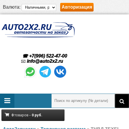
Валюта:
Авторизация
☎ +7(996) 522-47-00
📧
info@auto2x2.ru
0
товаров –
0
руб.