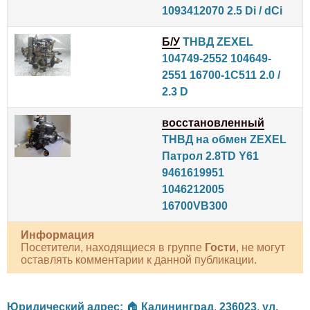
1093412070 2.5 Di / dCi
Б/У
ТНВД ZEXEL
104749-2552 104649-
2551 16700-1C511 2.0 /
2.3 D
восстановленный
ТНВД на обмен ZEXEL
Патрол 2.8TD Y61
9461619951
1046212005
16700VB300
Информация
Посетители, находящиеся в группе
Гости
, не могут
оставлять комментарии к данной публикации.
Юридический адрес:
🏠
Калининград
,
236023
,
ул.