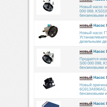
Новый насос г
000 068, KS01
бензиновыми и
новый
Насос 
Новый насос Г
Устанавливает
дизельными дви
новый
Насос 
Продается нов
S00 000 098, 
бензиновыми и
новый
Насос 
Новый оригина
6G913A696AG, 
бензиновыми и 
новый
Насос 