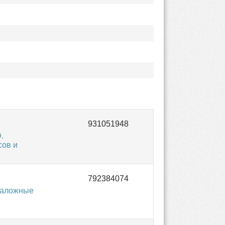
.
сов и
таложные