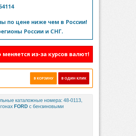
64114
пы по цене ниже чем в России!
егионы России и СНГ.
 меняется из-за курсов валют!
В КОРЗИНУ
В ОДИН КЛИК
альные каталожные номера: 48-0113,
ргонах
FORD
с бензиновыми