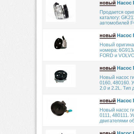
новый
Насос 
Продается ори
каталогу: GK2
автомобилей F
новый
Насос 
Новый оригина
номера: 6G913
FORD и VOLVO 
новый
Насос 
Новый насос г
0160, 480160.
2.0 и 2.2L. Тип 
новый
Насос 
Новый насос г
0111, 480111. 
двигателями об
новый
Насос 