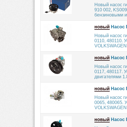
Новый насос г
910 002, KS00
бензиновыми и
новый
Насос Г
Новый насос г
0110, 480110.
VOLKSWAGEN с 
новый
Насос 
Новый насос г
0117, 480117.
двигателями 1.8,
новый
Насос 
Новый насос г
0065, 480065. 
VOLKSWAGEN и 
новый
Насос 