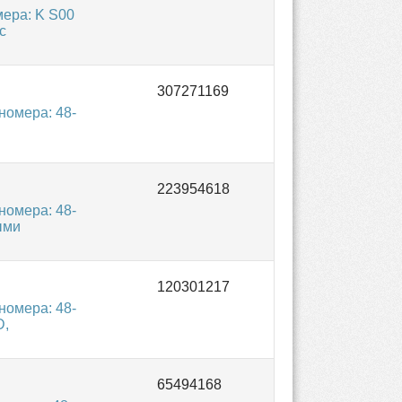
ера: K S00
с
омера: 48-
омера: 48-
ыми
омера: 48-
D,