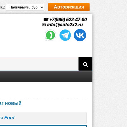
та:
Авторизация
☎ +7(996) 522-47-00
📧
info@auto2x2.ru
ar новый
ля
Ford