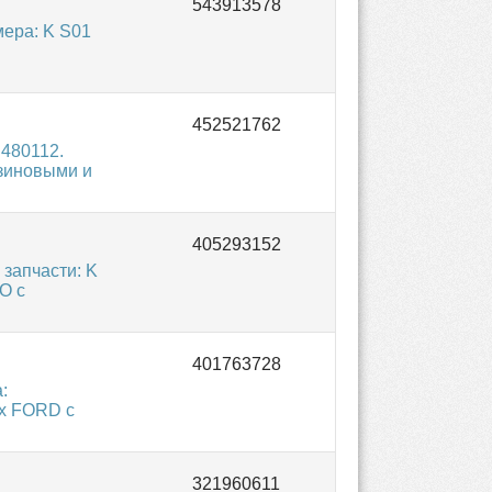
ера: K S01
480112.
зиновыми и
запчасти: K
O с
:
х FORD с