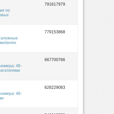
ия по
зовых
аталожные
омобилях
омера: 48-
вигателями
омера: 48-
ми