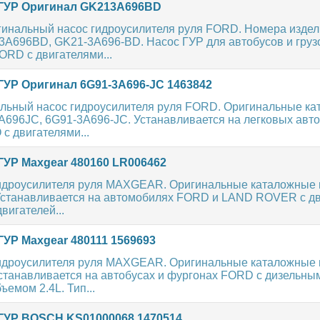
ГУР Оригинал GK213A696BD
гинальный насос гидроусилителя руля FORD. Номера издел
13A696BD, GK21-3A696-BD. Насос ГУР для автобусов и гру
ORD с двигателями...
ГУР Оригинал 6G91-3A696-JC 1463842
льный насос гидроусилителя руля FORD. Оригинальные к
A696JC, 6G91-3A696-JC. Устанавливается на легковых авт
с двигателями...
ГУР Maxgear 480160 LR006462
идроусилителя руля MAXGEAR. Оригинальные каталожные н
 Устанавливается на автомобилях FORD и LAND ROVER с д
двигателей...
ГУР Maxgear 480111 1569693
идроусилителя руля MAXGEAR. Оригинальные каталожные н
Устанавливается на автобусах и фургонах FORD с дизельны
ъемом 2.4L. Тип...
ГУР BOSCH KS01000068 1470514