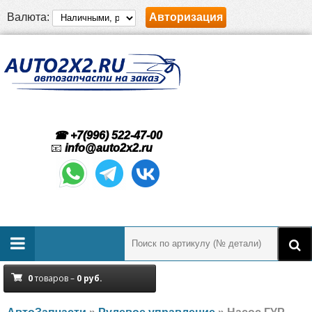
Валюта:
Авторизация
☎ +7(996) 522-47-00
📧
info@auto2x2.ru
0
товаров –
0
руб.