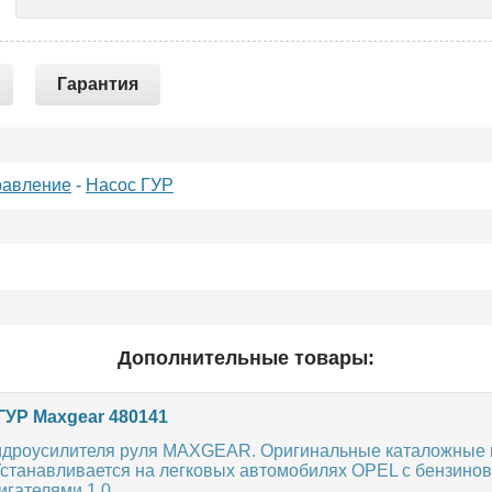
Гарантия
равление
-
Насос ГУР
Дополнительные товары:
ГУР Maxgear 480141
идроусилителя руля MAXGEAR. Оригинальные каталожные н
 Устанавливается на легковых автомобилях OPEL с бензино
гателями 1.0,...