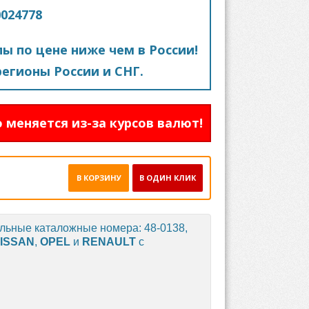
0024778
пы по цене ниже чем в России!
егионы России и СНГ.
 меняется из-за курсов валют!
В КОРЗИНУ
В ОДИН КЛИК
альные каталожные номера: 48-0138,
ISSAN
,
OPEL
и
RENAULT
с