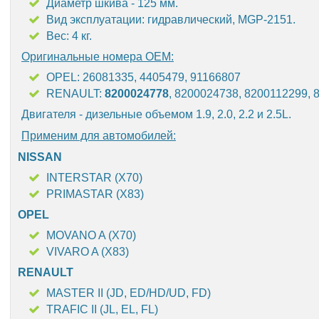
Диаметр шкива - 125 мм.
Вид эксплуатации: гидравлический, MGP-2151.
Вес: 4 кг.
Оригинальные номера OEM:
OPEL: 26081335, 4405479, 91166807
RENAULT:
8200024778
, 8200024738, 8200112299, 
Двигателя - дизельные объемом 1.9, 2.0, 2.2 и 2.5L.
Применим для автомобилей:
NISSAN
INTERSTAR (X70)
PRIMASTAR (X83)
OPEL
MOVANO A (X70)
VIVARO A (X83)
RENAULT
MASTER II (JD, ED/HD/UD, FD)
TRAFIC II (JL, EL, FL)