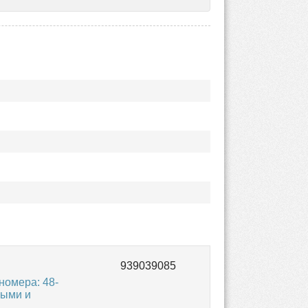
омера: 48-
выми и