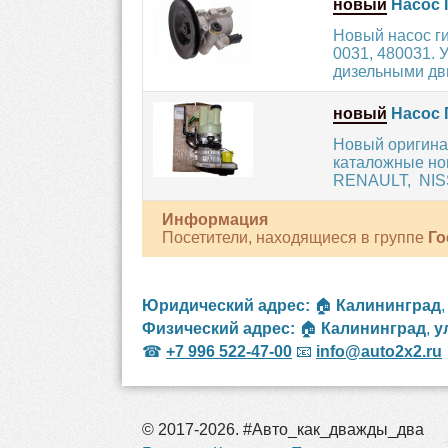
новый
Насос 
Новый насос г
0031, 480031.
дизельными дви
новый
Насос 
Новый оригина
каталожные ном
RENAULT, NISS
Информация
Посетители, находящиеся в группе
Го
Юридический адрес:
🏠
Калининград
Физический адрес:
🏠
Калининград
,
у
☎
+7 996 522-47-00
📧
info@auto2x2.ru
© 2017-2026. #Авто_как_дважды_два
рос