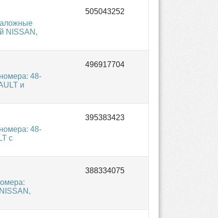
таложные
ей NISSAN,
омера: 48-
NAULT и
омера: 48-
LT с
омера:
 NISSAN,