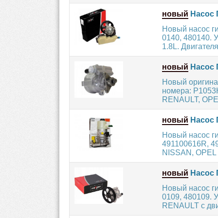
новый
Насос 
Новый насос г
0140, 480140. 
1.8L. Двигателя 
новый
Насос 
Новый оригина
номера: P1053
RENAULT, OPEL
новый
Насос 
Новый насос г
491100616R, 49
NISSAN, OPEL 
новый
Насос 
Новый насос г
0109, 480109. 
RENAULT с дви