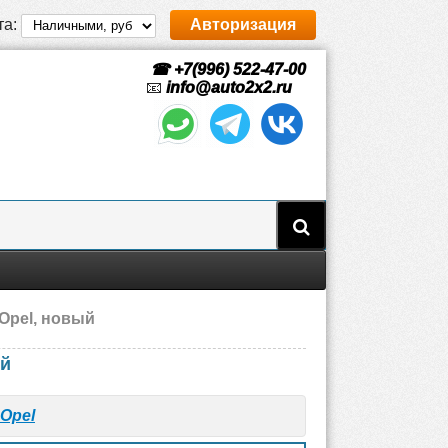
та:
Авторизация
☎ +7(996) 522-47-00
📧
info@auto2x2.ru
 Opel, новый
ый
Opel