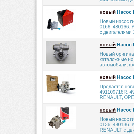
новый
Насос 
Новый насос г
0166, 480166.
с двигателями 1.
новый
Насос 
Новый оригина
каталожные ном
автомобили, фу
новый
Насос 
Продается нов
491109718R, 49
RENAULT, OPEL
новый
Насос 
Новый насос г
0136, 480136. 
RENAULT с дви