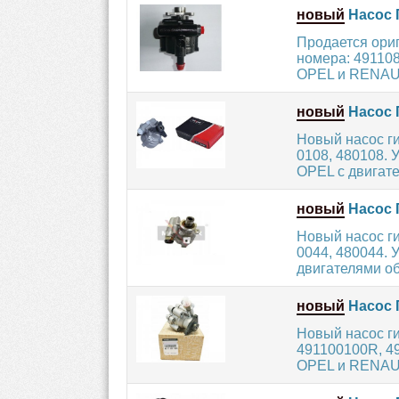
новый
Насос 
Продается ори
номера: 49110
OPEL и RENAUL
новый
Насос 
Новый насос г
0108, 480108.
OPEL с двигател
новый
Насос 
Новый насос г
0044, 480044.
двигателями объ
новый
Насос 
Новый насос г
491100100R, 49
OPEL и RENAUL