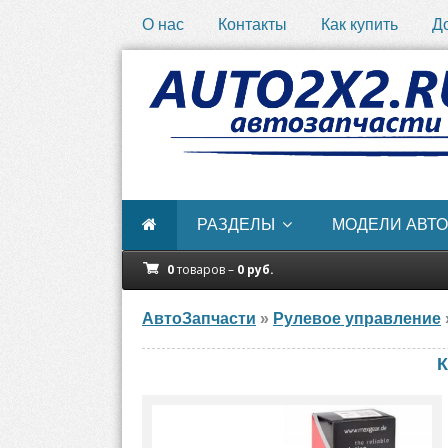
О нас
Контакты
Как купить
Д
РАЗДЕЛЫ
МОДЕЛИ АВТО
0
товаров –
0
руб.
АвтоЗапчасти
»
Рулевое управление
К