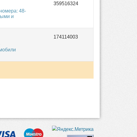
омера: 48-
выми и
е
омобили