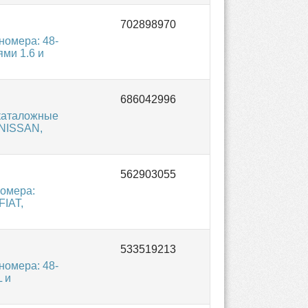
омера: 48-
ми 1.6 и
каталожные
 NISSAN,
омера:
FIAT,
омера: 48-
 и