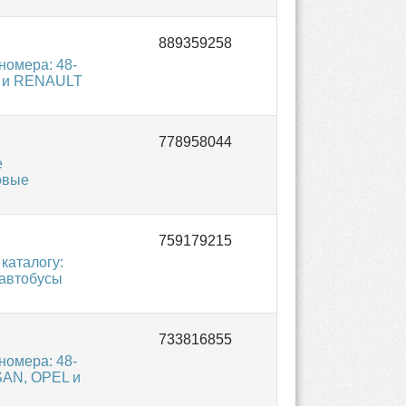
омера: 48-
L и RENAULT
е
овые
каталогу:
 автобусы
омера: 48-
SAN, OPEL и