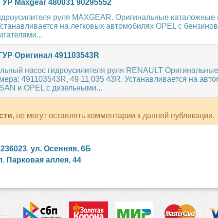
ГУР Maxgear 480031 90295552
идроусилителя руля MAXGEAR. Оригинальные каталожные н
 Устанавливается на легковых автомобилях OPEL с бензино
гателями...
ГУР Оригинал 491103543R
льный насос гидроусилителя руля RENAULT Оригинальны
ера: 491103543R, 49 11 035 43R. Устанавливается на авт
AN и OPEL с дизельными...
сти
, не могут оставлять комментарии к данной публикации.
,
236023
,
ул. Осенняя, 6Б
л. Парковая аллея, 44
сийские сериалы