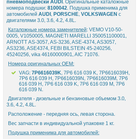
пневмоподвески
AUDI
. Оригинальные каталожные
номера подушки:
8100042
. Подушка применима для
автомобилей
AUDI
,
PORSCHE
,
VOLKSWAGEN
с
двигателями 3.0, 3.6, 4.2, 4.8L.
Каталожные номера заменителей
: VEMO V10-50-
0005, V1050005, MAGNETI MARELLI 350051100001,
ARNOTT AS-3057, AS-3236, ASE-4374, AS3057,
AS3236, ASE4374, FEBI BILSTEIN 45-240256,
45240256, vika 46160000901, AIC 71076.
Номера оригинальных OEM:
VAG:
7P6616039K
, 7P6 616 039 K, 7P6616039H,
7P6 616 039 H, 7P6616039N, 7P6616039M, 7P6
616 039 H, 7P6 616 039 K, 7P6 616 039 M, 7P6
616 039 N.
Двигателя - дизельные и бензиновые объемом 3.0,
3.6, 4.2, 4.8L.
Расположение - передняя ось, левая сторона.
Вес запчасти в индивидуальной упаковке 1 кг.
Подушка применима для автомобилей: