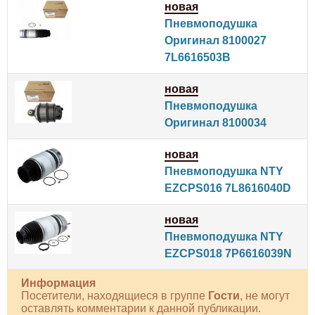
новая
Пневмоподушка
Оригинал 8100027
7L6616503B
новая
Пневмоподушка
Оригинал 8100034
новая
Пневмоподушка NTY
EZCPS016 7L8616040D
новая
Пневмоподушка NTY
EZCPS018 7P6616039N
Информация
Посетители, находящиеся в группе
Гости
, не могут
оставлять комментарии к данной публикации.