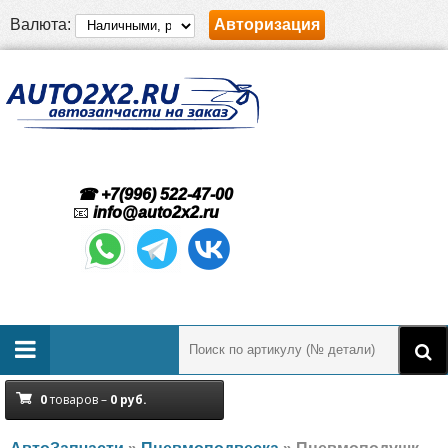
Валюта:
Авторизация
☎ +7(996) 522-47-00
📧
info@auto2x2.ru
0
товаров –
0
руб.