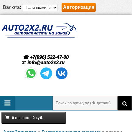
Валюта:
Авторизация
☎ +7(996) 522-47-00
📧
info@auto2x2.ru
0
товаров –
0
руб.