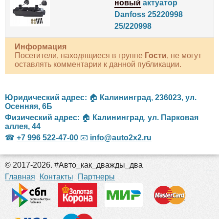
новый
актуатор
Danfoss 25220998
25/220998
Информация
Посетители, находящиеся в группе
Гости
, не могут
оставлять комментарии к данной публикации.
Юридический адрес:
🏠
Калининград
,
236023
,
ул.
Осенняя, 6Б
Физический адрес:
🏠
Калининград
,
ул. Парковая
аллея, 44
☎
+7 996 522-47-00
📧
info@auto2x2.ru
© 2017-2026. #Авто_как_дважды_два
российские сериалы
Главная
Контакты
Партнеры