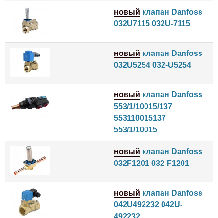
новый
клапан Danfoss
032U7115 032U-7115
новый
клапан Danfoss
032U5254 032-U5254
новый
клапан Danfoss
553/1/10015/137
553110015137
553/1/10015
новый
клапан Danfoss
032F1201 032-F1201
новый
клапан Danfoss
042U492232 042U-
492232