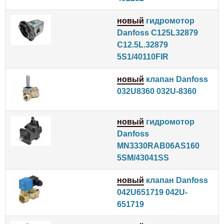
новый
гидромотор
Danfoss C125L32879
C12.5L.32879
5S1/40110FIR
новый
клапан Danfoss
032U8360 032U-8360
новый
гидромотор
Danfoss
MN3330RAB06AS160
5SM/43041SS
новый
клапан Danfoss
042U651719 042U-
651719