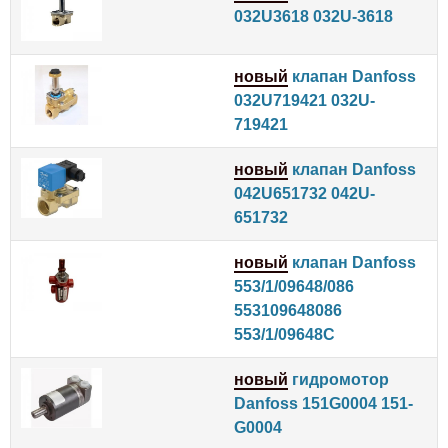
032U3618 032U-3618
новый
клапан Danfoss
032U719421 032U-
719421
новый
клапан Danfoss
042U651732 042U-
651732
новый
клапан Danfoss
553/1/09648/086
553109648086
553/1/09648C
новый
гидромотор
Danfoss 151G0004 151-
G0004