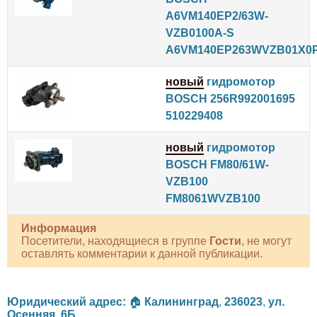
A6VM140EP2/63W-
VZB0100A-S
A6VM140EP263WVZB01X0
новый
гидромотор
BOSCH 256R992001695
510229408
новый
гидромотор
BOSCH FM80/61W-
VZB100
FM8061WVZB100
Информация
Посетители, находящиеся в группе
Гости
, не могут
оставлять комментарии к данной публикации.
Юридический адрес:
🏠
Калининград
,
236023
,
ул.
Осенняя, 6Б