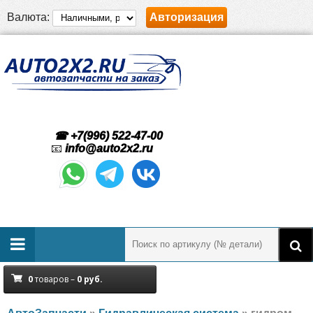
Валюта:
Авторизация
☎ +7(996) 522-47-00
📧
info@auto2x2.ru
0
товаров –
0
руб.