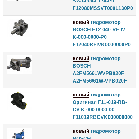
SV-T-000-L130-P0
F12080MSSVT000L130P0
новый
гидромотор
BOSCH F12-040-RF-IV-
K-000-0000-P0
F12040RFIVK0000000P0
новый
гидромотор
BOSCH
A2FM5661WVPB020F
A2FM56/61W-VPB020F
новый
гидромотор
Оригинал F11-019-RB-
CV-K-000-0000-00
F11019RBCVK000000000
новый
гидромотор
BOSCH