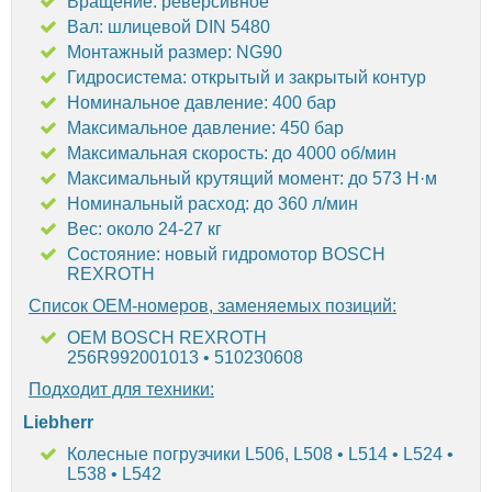
Вращение: реверсивное
Вал: шлицевой DIN 5480
Монтажный размер: NG90
Гидросистема: открытый и закрытый контур
Номинальное давление: 400 бар
Максимальное давление: 450 бар
Максимальная скорость: до 4000 об/мин
Максимальный крутящий момент: до 573 Н·м
Номинальный расход: до 360 л/мин
Вес: около 24-27 кг
Состояние: новый гидромотор BOSCH
REXROTH
Список OEM-номеров, заменяемых позиций:
OEM BOSCH REXROTH
256R992001013 • 510230608
Подходит для техники:
Liebherr
Колесные погрузчики L506, L508 • L514 • L524 •
L538 • L542