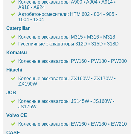
Колесные экскаваторы A900 • A904 • A914 •
A918 • A924
Автобетоносмесители: HTM 602 • 804 • 905 •
1004 • 1204
Caterpillar
Колесные экскаваторы M315 • M316 • M318
Гусеничные экскаваторы 312D • 315D • 318D
Komatsu
Колесные экскаваторы PW160 • PW180 • PW200
Hitachi
Колесные экскаваторы ZX160W • ZX170W •
ZX190W
JCB
Колесные экскаваторы JS145W • JS160W •
JS175W
Volvo CE
Колесные экскаваторы EW160 • EW180 • EW210
CASE