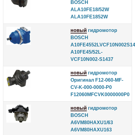
BOSCH
ALA10FE18/52W
ALA10FE1852W
новый
гидромотор
BOSCH
A10FE4552LVCF10N002S14
A10FE45/52L-
VCF10N002-S1437
новый
гидромотор
Оригинал F12-060-MF-
CV-K-000-0000-P0
F12060MFCVK0000000P0
новый
гидромотор
BOSCH
A6VM80HAXU1/63
A6VM80HAXU163