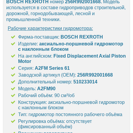
BOSCH REXROTH
номер
256R992001668
.
Модель
используется в составе гидроприводов строительной,
дорожной, горнодобывающей, лесной и
промышленной техники.
Рабочие характеристики гидромотора:
Фирма-поставщик:
BOSCH REXROTH
Изделие:
аксиально-поршневой гидромотор
с наклонным блоком
На английском:
Fixed Displacement Axial Piston
Motor
Серия:
A2FM Series 61
Заводской артикул (OEM):
256R992001668
Дополнительный номер:
510233014
Модель:
A2FM90
Рабочий объём: 90 см³/об
Конструкция: аксиально-поршневой гидромотор
с наклонным блоком
Тип: гидромотор постоянного рабочего объёма
Регулировка объёма: отсутствует
(фиксированный объём)