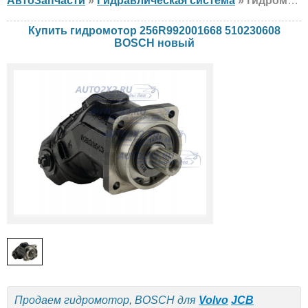
АвтоЗапчасти
»
Гидравлическая система
» гидромотор BOSCH 256R992001668 510230608 Volvo, JCB, Doosan, новый
Купить гидромотор 256R992001668 510230608
BOSCH новый
Продаем гидромотор, BOSCH для
Volvo
JCB