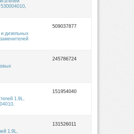
игателей
 530004010,
 и дизельных
 заменителей
новых
елей 1.9L.
04010,
ей 1.9L.