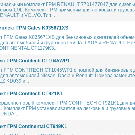
гинальный комплект ГРМ RENAULT 7701477047 для дизель
емом 1.9L. Комплект ГРМ применим для легковых и грузов
ENAULT и VOLVO. Тип...
плект ГРМ Gates K035671XS
т ГРМ Gates K035671XS для бензиновых двигателей объемо
т для автомобилей и фургонов DACIA, LADA и RENAULT. Но
ONTINENTAL CT1179K3...
кт ГРМ Contitech CT1045WP1
т ГРМ CONTITECH CT1045WP1 с помпой для бензиновых д
 для автомобилей Nissan, Dacia и Renault. Номера заменит
Z KD039 и...
кт ГРМ Contitech CT921K1
ершенно новый комплект ГРМ CONTITECH CT921K1 для ди
L. Комплект ГРМ устанавливается на легковые и грузовые 
NDAI....
кт ГРМ Continental CT949K1