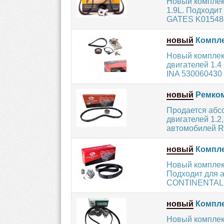
Новый комплек
1.9L. Подходит
GATES K015484
новый
Компле
Новый комплек
двигателей 1.4
INA 530060430 и
новый
Ремком
Продается абс
двигателей 1.2
автомобилей R
новый
Компле
Новый комплек
Подходит для а
CONTINENTAL C
новый
Компле
Новый комплект