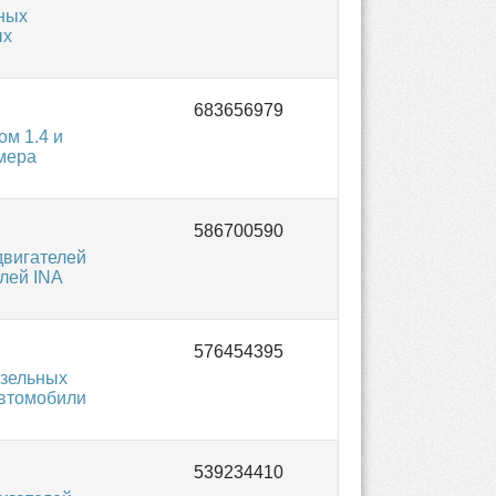
ных
ых
м 1.4 и
мера
вигателей
елей INA
зельных
автомобили