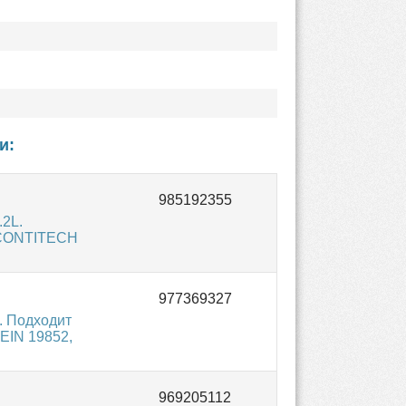
и:
.2L.
й CONTITECH
. Подходит
EIN 19852,