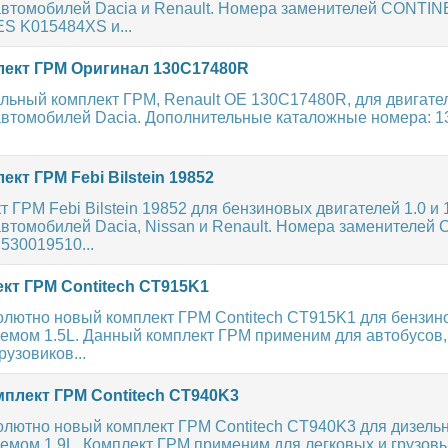
автомобилей Dacia и Renault. Номера заменителей CONTI
S K015484XS и...
ект ГРМ Оригинал 130C17480R
ьный комплект ГРМ, Renault OE 130C17480R, для двигателей
автомобилей Dacia. Дополнительные каталожные номера: 13
кт ГРМ Febi Bilstein 19852
 ГРМ Febi Bilstein 19852 для бензиновых двигателей 1.0 и 1
автомобилей Dacia, Nissan и Renault. Номера заменителе
530019510...
кт ГРМ Contitech CT915K1
олютно новый комплект ГРМ Contitech CT915K1 для бензин
ъемом 1.5L. Данный комплект ГРМ применим для автобусов,
рузовиков...
плект ГРМ Contitech CT940K3
олютно новый комплект ГРМ Contitech CT940K3 для дизель
емом 1.9L. Комплект ГРМ применим для легковых и грузов