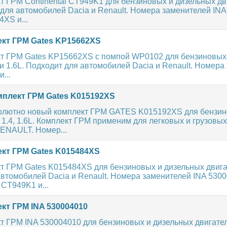
т ГРМ Continental CT949K1 для бензиновых и дизельных дв
 для автомобилей Dacia и Renault. Номера заменителей INA
XS и...
кт ГРМ Gates KP15662XS
т ГРМ Gates KP15662XS с помпой WP0102 для бензиновых
 и 1.6L. Подходит для автомобилей Dacia и Renault. Номера
...
плект ГРМ Gates K015192XS
олютно новый комплект ГРМ GATES K015192XS для бензи
, 1.4, 1.6L. Комплект ГРМ применим для легковых и грузовых
ENAULT. Номер...
кт ГРМ Gates K015484XS
т ГРМ Gates K015484XS для бензиновых и дизельных двигат
втомобилей Dacia и Renault. Номера заменителей INA 5300
T949K1 и...
кт ГРМ INA 530004010
 ГРМ INA 530004010 для бензиновых и дизельных двигател