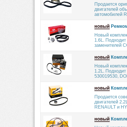
Продается ори
двигателей объ
автомобилей R
новый
Ремком
Новый комплек
1.6L. Подходи
заменителей C
новый
Компле
Новый комплек
1.2L. Подходит
530019530, DOL
новый
Компле
Продается сов
двигателей 2.2
RENAULT и HYU
новый
Компле