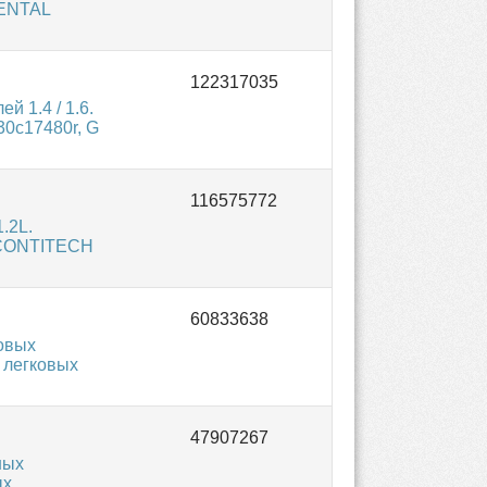
NENTAL
 1.4 / 1.6.
0с17480r, G
.2L.
й CONTITECH
овых
 легковых
ных
ых