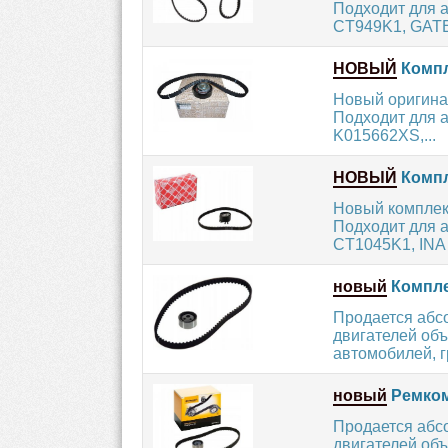
Подходит для 
CT949K1, GATE
НОВЫЙ
Компл
Новый оригинал
Подходит для 
K015662XS,...
НОВЫЙ
Компле
Новый комплект
Подходит для 
CT1045K1, INA 
новый
Компле
Продается абс
двигателей об
автомобилей, г
новый
Ремком
Продается абс
двигателей объ