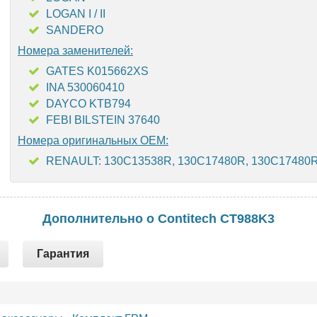
LOGAN I / II
SANDERO
Номера заменителей:
GATES K015662XS
INA 530060410
DAYCO KTB794
FEBI BILSTEIN 37640
Номера оригинальных OEM:
RENAULT: 130C13538R, 130C17480R, 130C17480
Дополнительно о Contitech CT988K3
Гарантия