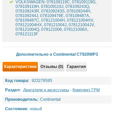
VOLKSWAGEN: 078109119C, 078109119G,
078109119H, 078109119J, 078109243Q,
078109243R, 078109243S, 078109244H,
078109244J, 078109479E, 078109487A,
078109487C, 078121004H, 078121004HV,
078121004HX, 078121004J, 078121004JV,
078121004Q, 078121006, 078121006X,
078121113F
Дополнительно о Continental CT920WP3
Характеристики
Отзывы (0)
Гарантия
Код товара:
923278595
Раздел:
Двигатели и аксессуары
-
Комплект ГРМ
Производитель:
Continental
Состояние:
новый