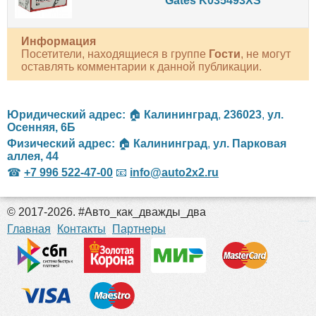
Gates K035493XS
Информация
Посетители, находящиеся в группе
Гости
, не могут
оставлять комментарии к данной публикации.
Юридический адрес:
🏠
Калининград
,
236023
,
ул.
Осенняя, 6Б
Физический адрес:
🏠
Калининград
,
ул. Парковая
аллея, 44
☎
+7 996 522-47-00
📧
info@auto2x2.ru
© 2017-2026. #Авто_как_дважды_два
российские сериалы
Главная
Контакты
Партнеры