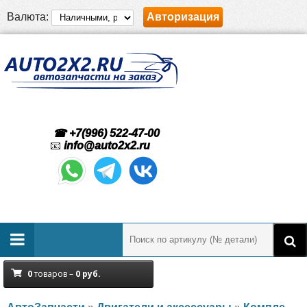
Валюта:
Авторизация
☎ +7(996) 522-47-00
📧
info@auto2x2.ru
0
товаров –
0
руб.