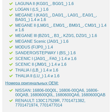
LAGUNA II (KG0/1_, BG0/1_) 1.6
LOGAN I (LS_) 1.6
MEGANE I (KA0/1_, DA0/1_, LA0/1_, EA0/1_,
BA0/1_) 1.4 и 1.6
MEGANE II (LM0/1_, EM0/1_, BM0/1_, CM0/1_) 1.4
и 1.6
MEGANE III (BZ0/1_, B3_, KZ0/1, DZ0/1_) 1.6
MEGANE Scenic (JA0/1_) 1.6
MODUS (F/JP0_) 1.4
SANDERO/STEPWAY I (BS_) 1.6
SCENIC I (JA0/1_, FA0_) 1.4 и 1.6
SCENIC II (JM0/1_) 1.4 и 1.6
THALIA I (LB_) 1.4 и 1.6
THALIA II (LU_) 1.4 и 1.6
Номера оригинальных OEM:
NISSAN: 16806-00Q0L, 16806-00QA6, 16806-
00QAB, 1680600Q0L, 1680600QA6, 1680600QAB
RENAULT: 130C17529R, 7701471382,
7701471974, 7701477014