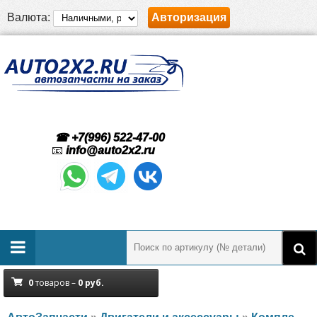
Валюта:
Авторизация
☎ +7(996) 522-47-00
📧
info@auto2x2.ru
0
товаров –
0
руб.