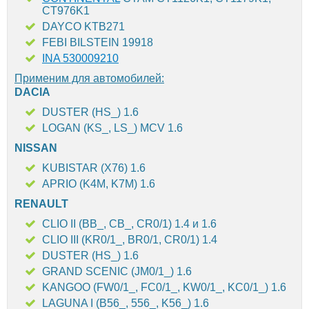
CT976K1
DAYCO KTB271
FEBI BILSTEIN 19918
INA 530009210
Применим для автомобилей:
DACIA
DUSTER (HS_) 1.6
LOGAN (KS_, LS_) MCV 1.6
NISSAN
KUBISTAR (X76) 1.6
APRIO (K4M, K7M) 1.6
RENAULT
CLIO II (BB_, CB_, CR0/1) 1.4 и 1.6
CLIO III (KR0/1_, BR0/1, CR0/1) 1.4
DUSTER (HS_) 1.6
GRAND SCENIC (JM0/1_) 1.6
KANGOO (FW0/1_, FC0/1_, KW0/1_, KC0/1_) 1.6
LAGUNA I (B56_, 556_, K56_) 1.6