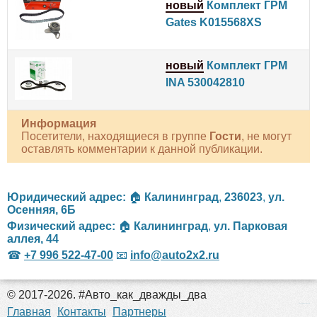
новый
Комплект ГРМ
Gates K015568XS
новый
Комплект ГРМ
INA 530042810
Информация
Посетители, находящиеся в группе
Гости
, не могут
оставлять комментарии к данной публикации.
Юридический адрес:
🏠
Калининград
,
236023
,
ул.
Осенняя, 6Б
Физический адрес:
🏠
Калининград
,
ул. Парковая
аллея, 44
☎
+7 996 522-47-00
📧
info@auto2x2.ru
© 2017-2026. #Авто_как_дважды_два
российские сериалы
Главная
Контакты
Партнеры