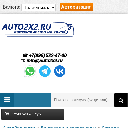
Валюта:
Авторизация
☎ +7(996) 522-47-00
📧
info@auto2x2.ru
0
товаров –
0
руб.