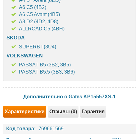
A4 B7 Avant (8ED)
A6 C5 (4B2)
A6 C5 Avant (4B5)
A8 D2 (4D2, 4D8)
ALLROAD C5 (4BH)
SKODA
SUPERB I (3U4)
VOLKSWAGEN
PASSAT B5 (3B2, 3B5)
PASSAT B5.5 (3B3, 3B6)
Дополнительно о Gates KP15557XS-1
Характеристики
Отзывы (0)
Гарантия
Код товара:
769661569