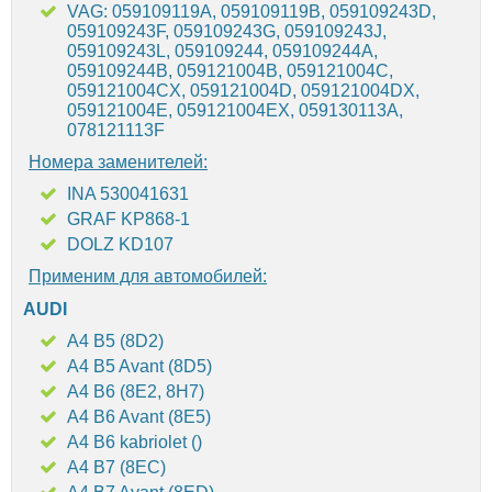
VAG: 059109119A, 059109119B, 059109243D,
059109243F, 059109243G, 059109243J,
059109243L, 059109244, 059109244A,
059109244B, 059121004B, 059121004C,
059121004CX, 059121004D, 059121004DX,
059121004E, 059121004EX, 059130113A,
078121113F
Номера заменителей:
INA 530041631
GRAF KP868-1
DOLZ KD107
Применим для автомобилей:
AUDI
A4 B5 (8D2)
A4 B5 Avant (8D5)
A4 B6 (8E2, 8H7)
A4 B6 Avant (8E5)
A4 B6 kabriolet ()
A4 B7 (8EC)