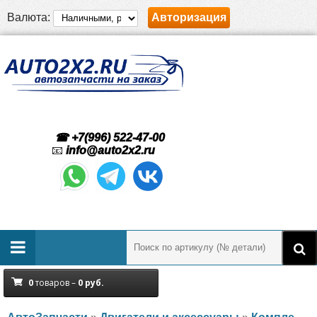
Валюта:
Авторизация
☎ +7(996) 522-47-00
📧
info@auto2x2.ru
0
товаров –
0
руб.