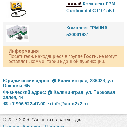
новый
Комплект ГРМ
Continental CT1015K1
Комплект ГРМ INA
530041631
Информация
Посетители, находящиеся в группе
Гости
, не могут
оставлять комментарии к данной публикации.
Юридический адрес:
🏠
Калининград
,
236023
,
ул.
Осенняя, 6Б
Физический адрес:
🏠
Калининград
,
ул. Парковая
аллея, 44
☎
+7 996 522-47-00
📧
info@auto2x2.ru
© 2017-2026. #Авто_как_дважды_два
российские сериалы
Главная
Контакты
Партнеры