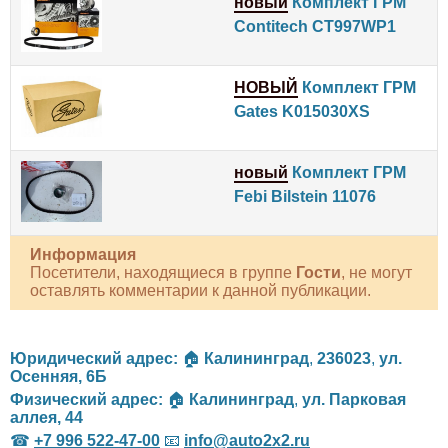
новый
Комплект ГРМ
Contitech CT997WP1
НОВЫЙ
Комплект ГРМ
Gates K015030XS
новый
Комплект ГРМ
Febi Bilstein 11076
Информация
Посетители, находящиеся в группе
Гости
, не могут
оставлять комментарии к данной публикации.
Юридический адрес:
🏠
Калининград
,
236023
,
ул.
Осенняя, 6Б
Физический адрес:
🏠
Калининград
,
ул. Парковая
аллея, 44
☎
+7 996 522-47-00
📧
info@auto2x2.ru