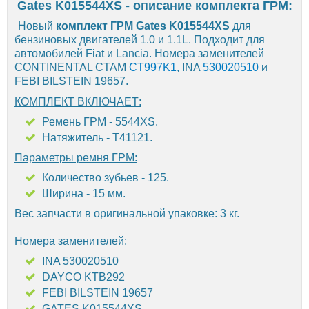
Gates K015544XS - описание комплекта ГРМ:
Новый
комплект ГРМ Gates K015544XS
для
бензиновых двигателей 1.0 и 1.1L. Подходит для
автомобилей Fiat и Lancia. Номера заменителей
CONTINENTAL CTAM
CT997K1
, INA
530020510
и
FEBI BILSTEIN 19657.
КОМПЛЕКТ ВКЛЮЧАЕТ:
Ремень ГРМ - 5544XS.
Натяжитель - T41121.
Параметры ремня ГРМ:
Количество зубьев - 125.
Ширина - 15 мм.
Вес запчасти в оригинальной упаковке: 3 кг.
Номера заменителей:
INA 530020510
DAYCO KTB292
FEBI BILSTEIN 19657
GATES K015544XS