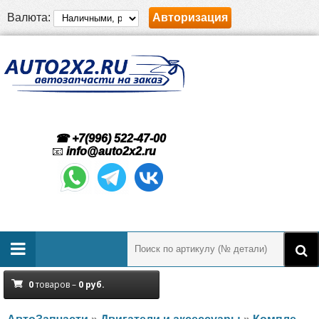
Валюта:
Авторизация
☎ +7(996) 522-47-00
📧
info@auto2x2.ru
0
товаров –
0
руб.