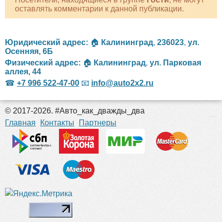
оставлять комментарии к данной публикации.
Юридический адрес:
🏠
Калининград
,
236023
,
ул.
Осенняя, 6Б
Физический адрес:
🏠
Калининград
,
ул. Парковая
аллея, 44
☎
+7 996 522-47-00
📧
info@auto2x2.ru
© 2017-2026. #Авто_как_дважды_два
российские сериалы
Главная
Контакты
Партнеры