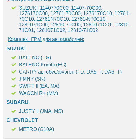
SUZUKI: 1140770C00, 11407-70C00,
1276170C00, 12761-70C00, 1276170C10, 12761-
70C10, 12761N70C10, 12761-N70C10,
1281071C00, 12810-71C00, 1281071C01, 12810-
71C01, 1281071C02, 12810-71C02
Комплект ГРМ для автомобилей:
SUZUKI
BALENO (EG)
BALENO Kombi (EG)
CARRY автобус/фургон (FD, DA5_T, DA6_T)
JIMNY (SN)
SWIFT II (EA, MA)
WAGON R+ (MM)
SUBARU
JUSTY II (JMA, MS)
CHEVROLET
METRO (G10A)