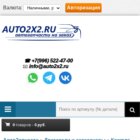
Валюта:
Авторизация
☎ +7(996) 522-47-00
📧
info@auto2x2.ru
0
товаров –
0
руб.