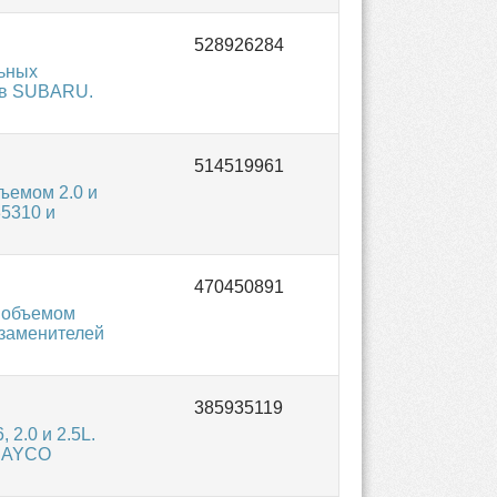
льных
ков SUBARU.
ъемом 2.0 и
5310 и
й объемом
 заменителей
2.0 и 2.5L.
 DAYCO