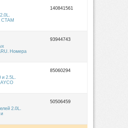
2.0L.
L CTAM
ых
BARU. Номера
и 2.5L.
 DAYCO
лей 2.0L.
 и