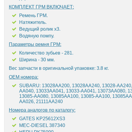
КОМПЛЕКТ ГРМ ВКЛЮЧАЕТ:
Ремень ГРМ.
Натяжитель.
Ведущий ролик х3.
Водяную помпу.
Параметры ремня ГРМ:
Количество зубьев - 281.
Ширина - 30 мм.
Вес запчасти в оригинальной упаковке: 3.8 кг.
OEM номера:
SUBARU: 13028AA200, 13028AA240, 13028-AA240, 
AA040, 13033AA041, 13033-AA041, 13073AA080, 1
13085-AA080, 13085AA100, 13085-AA100, 13085AA1
AA026, 21111AA240
Номера аналогов по каталогу:
GATES KP25612XS3
MEC-DIESEL 387340