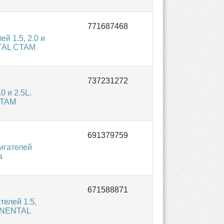
й 1.5, 2.0 и
NTAL CTAM
0 и 2.5L.
CTAM
игателей
а
елей 1.5,
TINENTAL