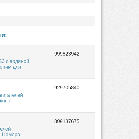
ли:
S3 с водяной
меним для
вигателей
ожные
телей
U. Номера