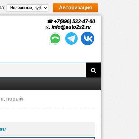
та:
Авторизация
☎ +7(996) 522-47-00
📧
info@auto2x2.ru
ru, новый
aru