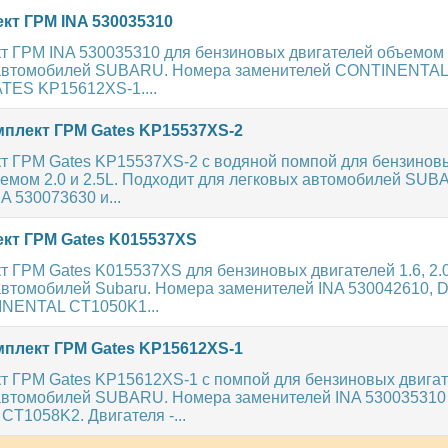
кт ГРМ INA 530035310
т ГРМ INA 530035310 для бензиновых двигателей объемом 
 автомобилей SUBARU. Номера заменителей CONTINENTA
TES KP15612XS-1....
плект ГРМ Gates KP15537XS-2
т ГРМ Gates KP15537XS-2 с водяной помпой для бензинов
ъемом 2.0 и 2.5L. Подходит для легковых автомобилей SU
A 530073630 и...
кт ГРМ Gates K015537XS
 ГРМ Gates K015537XS для бензиновых двигателей 1.6, 2.0 
автомобилей Subaru. Номера заменителей INA 530042610,
NENTAL CT1050K1...
плект ГРМ Gates KP15612XS-1
т ГРМ Gates KP15612XS-1 с помпой для бензиновых двигате
автомобилей SUBARU. Номера заменителей INA 530035310
T1058K2. Двигателя -...