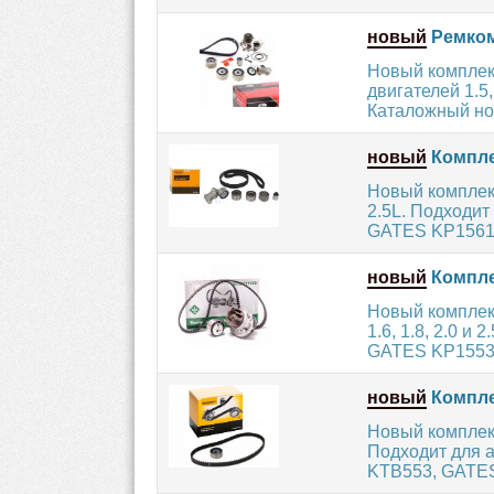
новый
Ремком
Новый комплек
двигателей 1.5
Каталожный но
новый
Компле
Новый комплек
2.5L. Подходи
GATES KP15612
новый
Компле
Новый комплек
1.6, 1.8, 2.0 
GATES KP15537
новый
Компле
Новый комплект
Подходит для 
KTB553, GATES