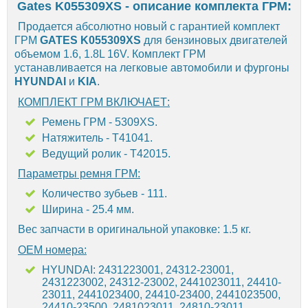
Gates K055309XS - описание комплекта ГРМ:
Продается абсолютно новый с гарантией комплект
ГРМ
GATES K055309XS
для бензиновых двигателей
объемом 1.6, 1.8L 16V. Комплект ГРМ
устанавливается на легковые автомобили и фургоны
HYUNDAI
и
KIA
.
КОМПЛЕКТ ГРМ ВКЛЮЧАЕТ:
Ремень ГРМ - 5309XS.
Натяжитель - T41041.
Ведущий ролик - T42015.
Параметры ремня ГРМ:
Количество зубьев - 111.
Ширина - 25.4 мм.
Вес запчасти в оригинальной упаковке: 1.5 кг.
OEM номера:
HYUNDAI: 2431223001, 24312-23001,
2431223002, 24312-23002, 2441023011, 24410-
23011, 2441023400, 24410-23400, 2441023500,
24410-23500, 2481023011, 24810-23011,