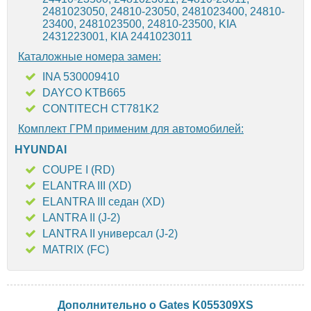
2481023050, 24810-23050, 2481023400, 24810-
23400, 2481023500, 24810-23500, KIA
2431223001, KIA 2441023011
Каталожные номера замен:
INA 530009410
DAYCO KTB665
CONTITECH CT781K2
Комплект ГРМ применим для автомобилей:
HYUNDAI
COUPE I (RD)
ELANTRA III (XD)
ELANTRA III седан (XD)
LANTRA II (J-2)
LANTRA II универсал (J-2)
MATRIX (FC)
Дополнительно о Gates K055309XS