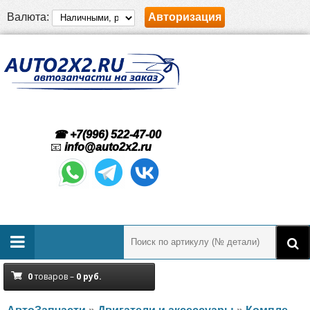
Валюта:
Авторизация
☎ +7(996) 522-47-00
📧
info@auto2x2.ru
0
товаров –
0
руб.