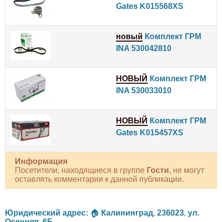
Gates K015568XS
новый
Комплект ГРМ
INA 530042810
НОВЫЙ
Комплект ГРМ
INA 530033010
НОВЫЙ
Комплект ГРМ
Gates K015457XS
Информация
Посетители, находящиеся в группе
Гости
, не могут
оставлять комментарии к данной публикации.
Юридический адрес:
🏠
Калининград
,
236023
,
ул.
Осенняя, 6Б