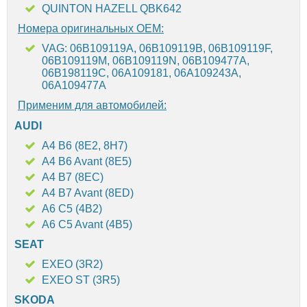
QUINTON HAZELL QBK642
Номера оригинальных OEM:
VAG: 06B109119A, 06B109119B, 06B109119F,
06B109119M, 06B109119N, 06B109477A,
06B198119C, 06A109181, 06A109243A,
06A109477A
Применим для автомобилей:
AUDI
A4 B6 (8E2, 8H7)
A4 B6 Avant (8E5)
A4 B7 (8EC)
A4 B7 Avant (8ED)
A6 C5 (4B2)
A6 C5 Avant (4B5)
SEAT
EXEO (3R2)
EXEO ST (3R5)
SKODA