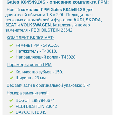
Gates K045491XS - описание комплекта ГРМ:
Новый
комплект ГРМ Gates K045491XS
для
двигателей объемом 1.8 и 2.0L. Подходит для
легковых автомобилей и фургонов
AUDI
,
SKODA
,
SEAT
и
VOLKSWAGEN
. Каталожный номер
заменителя - FEBI BILSTEIN 23642.
КОМПЛЕКТ ВКЛЮЧАЕТ:
Ремень ГРМ - 5491XS.
Натяжитель - T43018.
Направляющий ролик - T43028.
Параметры ремня ГРМ:
Количество зубьев - 150.
Ширина - 23 мм.
Вес запчасти в оригинальной упаковке: 3 кг.
Номера заменителей:
BOSCH 1987946674
FEBI BILSTEIN 23642
DAYCO KTB345