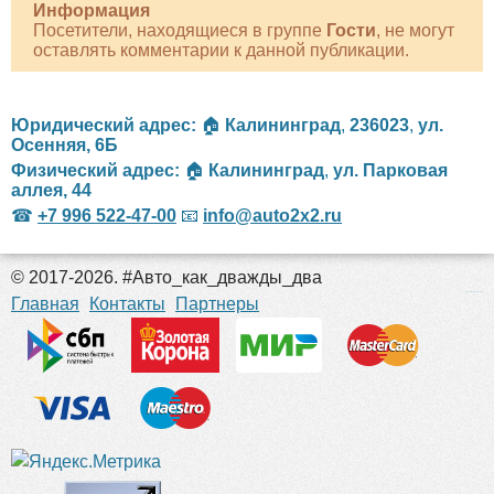
Информация
Посетители, находящиеся в группе
Гости
, не могут
оставлять комментарии к данной публикации.
Юридический адрес:
🏠
Калининград
,
236023
,
ул.
Осенняя, 6Б
Физический адрес:
🏠
Калининград
,
ул. Парковая
аллея, 44
☎
+7 996 522-47-00
📧
info@auto2x2.ru
© 2017-2026. #Авто_как_дважды_два
российские сериалы
Главная
Контакты
Партнеры