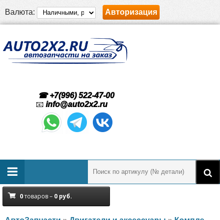
Валюта:
Авторизация
☎ +7(996) 522-47-00
📧
info@auto2x2.ru
0
товаров –
0
руб.