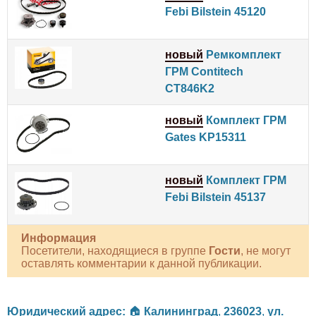
Febi Bilstein 45120
новый
Ремкомплект
ГРМ Contitech
CT846K2
новый
Комплект ГРМ
Gates KP15311
новый
Комплект ГРМ
Febi Bilstein 45137
Информация
Посетители, находящиеся в группе
Гости
, не могут
оставлять комментарии к данной публикации.
Юридический адрес:
🏠
Калининград
,
236023
,
ул.