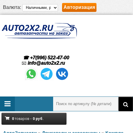
Валюта:
Авторизация
☎ +7(996) 522-47-00
📧
info@auto2x2.ru
0
товаров –
0
руб.