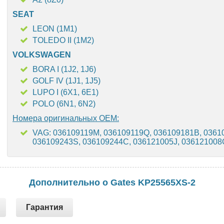
SEAT
LEON (1M1)
TOLEDO II (1M2)
VOLKSWAGEN
BORA I (1J2, 1J6)
GOLF IV (1J1, 1J5)
LUPO I (6X1, 6E1)
POLO (6N1, 6N2)
Номера оригинальных OEM:
VAG: 036109119M, 036109119Q, 036109181B, 0361
036109243S, 036109244C, 036121005J, 03612100
Дополнительно о Gates KP25565XS-2
Гарантия