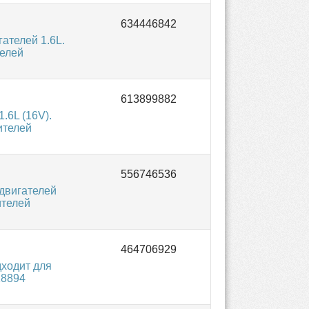
ателей 1.6L.
елей
.6L (16V).
ителей
двигателей
ителей
дходит для
18894