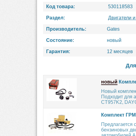
Код товара:
530118583
Раздел:
Двигатели и
Производитель:
Gates
Состояние:
новый
Гарантия:
12 месяцев
Для
новый
Компле
Новый комплект
Подходит для 
CT957K2, DAYC
Комплект ГРМ
Предлагается 
бензиновых дви
автомобилей AU