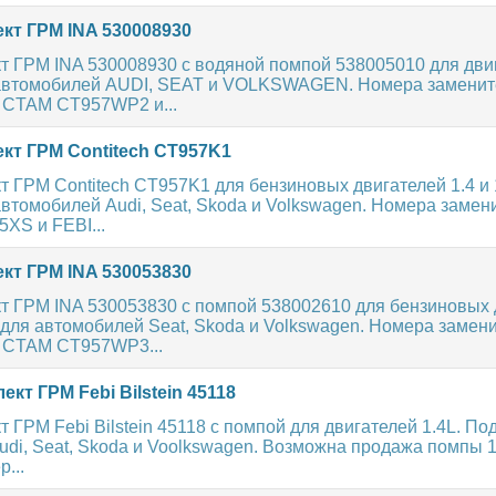
кт ГРМ INA 530008930
 ГРМ INA 530008930 с водяной помпой 538005010 для двиг
автомобилей AUDI, SEAT и VOLKSWAGEN. Номера заменит
CTAM CT957WP2 и...
кт ГРМ Contitech CT957K1
 ГРМ Contitech CT957K1 для бензиновых двигателей 1.4 и 1
втомобилей Audi, Seat, Skoda и Volkswagen. Номера замен
XS и FEBI...
кт ГРМ INA 530053830
т ГРМ INA 530053830 с помпой 538002610 для бензиновых 
 для автомобилей Seat, Skoda и Volkswagen. Номера замен
CTAM CT957WP3...
кт ГРМ Febi Bilstein 45118
 ГРМ Febi Bilstein 45118 с помпой для двигателей 1.4L. По
udi, Seat, Skoda и Voolkswagen. Возможна продажа помпы 
...