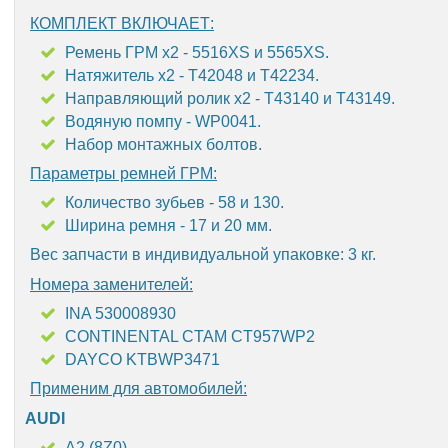
КОМПЛЕКТ ВКЛЮЧАЕТ:
Ремень ГРМ х2 - 5516XS и 5565XS.
Натяжитель х2 - T42048 и T42234.
Направляющий ролик х2 - T43140 и T43149.
Водяную помпу - WP0041.
Набор монтажных болтов.
Параметры ремней ГРМ:
Количество зубьев - 58 и 130.
Ширина ремня - 17 и 20 мм.
Вес запчасти в индивидуальной упаковке: 3 кг.
Номера заменителей:
INA 530008930
CONTINENTAL CTAM CT957WP2
DAYCO KTBWP3471
Применим для автомобилей:
AUDI
A2 (8Z0)