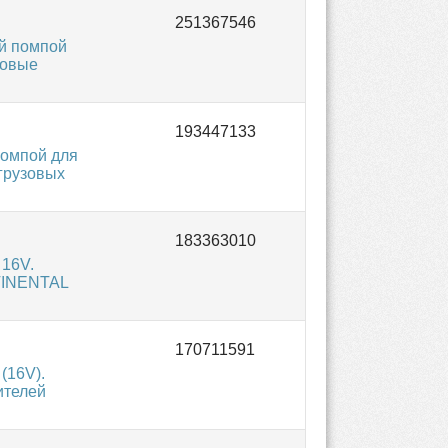
й помпой
ковые
помпой для
 грузовых
 16V.
TINENTAL
(16V).
ителей