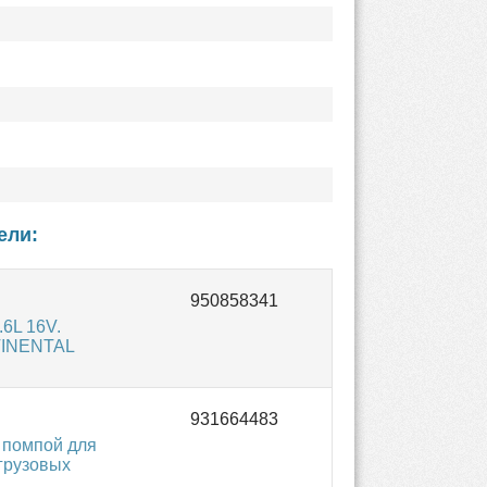
ели:
6L 16V.
TINENTAL
 помпой для
 грузовых