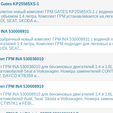
 Gates KP25565XS-1
олютно новый комплект ГРМ GATES KP25565XS-1 с водяно
 объемом 1.4 литра. Комплект ГРМ устанавливается на лег
I, SEAT, SKODA и...
INA 530008931
фабричный новый комплект ГРМ INA 530008931 с водяной 
гателей 1.4 литра. Комплект ГРМ подходит для легковых и
DI, SEAT,...
кт ГРМ INA 530036010
 ГРМ INA 530036010 для бензиновых двигателей 1.4 и 1.6L
автомобилей Seat и Volkswagen. Номера заменителей CON
 DAYCO KTB359 и...
кт ГРМ INA 530008910
 ГРМ INA 530008910 для бензиновых двигателей 1.4 и 1.6L 
втомобилей Audi, Seat, Skoda и Volkswagen. Номера замен
T957K1 и FEBI...