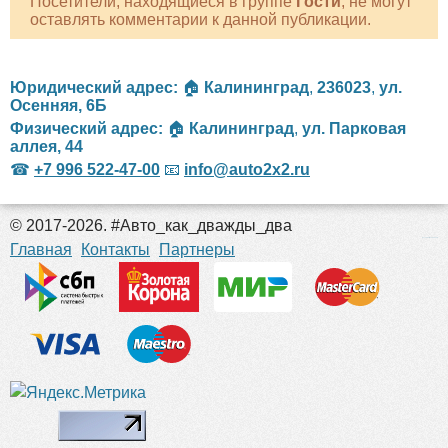
Посетители, находящиеся в группе
Гости
, не могут
оставлять комментарии к данной публикации.
Юридический адрес:
🏠
Калининград
,
236023
,
ул.
Осенняя, 6Б
Физический адрес:
🏠
Калининград
,
ул. Парковая
аллея, 44
☎
+7 996 522-47-00
📧
info@auto2x2.ru
© 2017-2026. #Авто_как_дважды_два
российские сериалы
Главная
Контакты
Партнеры