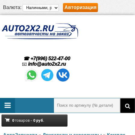
Валюта:
Авторизация
☎ +7(996) 522-47-00
📧
info@auto2x2.ru
0
товаров –
0
руб.