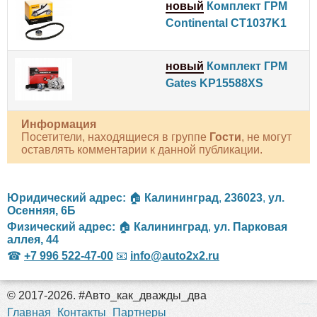
новый
Комплект ГРМ
Continental CT1037K1
новый
Комплект ГРМ
Gates KP15588XS
Информация
Посетители, находящиеся в группе
Гости
, не могут
оставлять комментарии к данной публикации.
Юридический адрес:
🏠
Калининград
,
236023
,
ул.
Осенняя, 6Б
Физический адрес:
🏠
Калининград
,
ул. Парковая
аллея, 44
☎
+7 996 522-47-00
📧
info@auto2x2.ru
© 2017-2026. #Авто_как_дважды_два
российские сериалы
Главная
Контакты
Партнеры