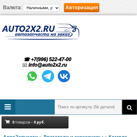
Валюта:
Авторизация
☎ +7(996) 522-47-00
📧
info@auto2x2.ru
0
товаров –
0
руб.