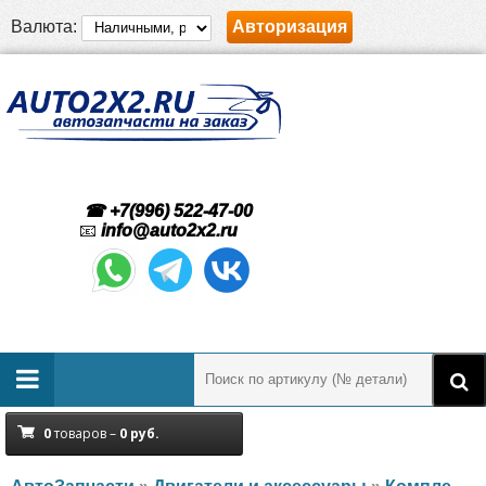
Валюта:
Авторизация
☎ +7(996) 522-47-00
📧
info@auto2x2.ru
0
товаров –
0
руб.