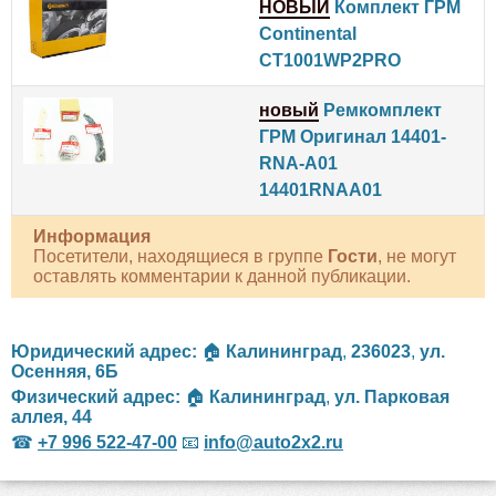
НОВЫЙ
Комплект ГРМ
Continental
CT1001WP2PRO
новый
Ремкомплект
ГРМ Оригинал 14401-
RNA-A01
14401RNAA01
Информация
Посетители, находящиеся в группе
Гости
, не могут
оставлять комментарии к данной публикации.
Юридический адрес:
🏠
Калининград
,
236023
,
ул.
Осенняя, 6Б
Физический адрес:
🏠
Калининград
,
ул. Парковая
аллея, 44
☎
+7 996 522-47-00
📧
info@auto2x2.ru