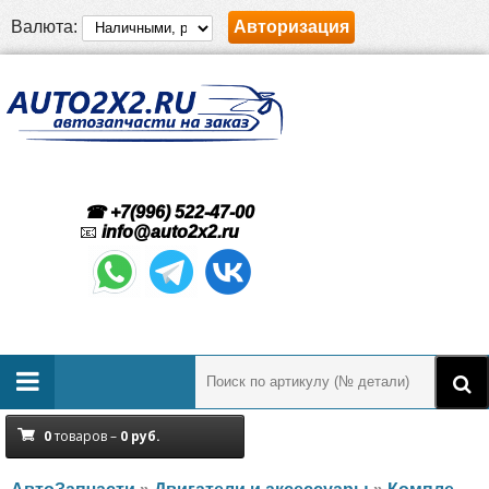
Валюта:
Авторизация
☎ +7(996) 522-47-00
📧
info@auto2x2.ru
0
товаров –
0
руб.