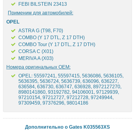
FEBI BILSTEIN 23413
Применим для автомобилей:
OPEL
ASTRA G (T98, F70)
COMBO (Y 17 DTL, Z 17 DTH)
COMBO Tour (Y 17 DTL, Z 17 DTH)
CORSA C (X01)
MERIVA A (X03)
Номера оригинальных OEM:
OPEL: 55597241, 55597415, 5636086, 5636105,
5636395, 5636724, 5636739, 636096, 636227,
636584, 636730, 636747, 636928, 8972127270,
8980141860, 93192782, 94106001, 97129939,
97210154, 97212727, 97212728, 97249944,
97309459, 97376296, 98014186
Дополнительно о Gates K035563XS