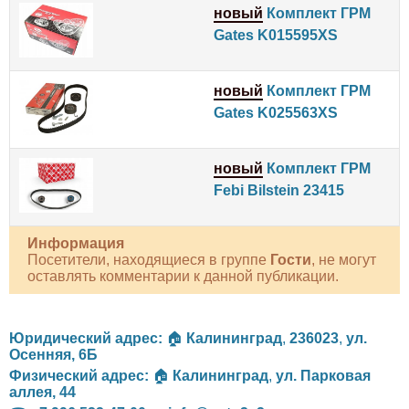
новый
Комплект ГРМ
Gates K015595XS
новый
Комплект ГРМ
Gates K025563XS
новый
Комплект ГРМ
Febi Bilstein 23415
Информация
Посетители, находящиеся в группе
Гости
, не могут
оставлять комментарии к данной публикации.
Юридический адрес:
🏠
Калининград
,
236023
,
ул.
Осенняя, 6Б
Физический адрес:
🏠
Калининград
,
ул. Парковая
аллея, 44