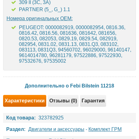
309 II (3C, 3A)
PARTNER (5_, G_) 1.1
Номера оригинальных OEM:
PEUGEOT: 0000082919, 0000082954, 0816.36,
0816.42, 0816.56, 081636, 081642, 081656,
0820.53, 082053, 0829.19, 0829.54, 082919,
082954, 0831.02, 0831.13, 0831.Q3, 083102,
083113, 0831Q3, 94560702, 96029000, 96140147,
9614014780, 96281179, 97522886, 97522930,
97532676, 97535002
Дополнительно о Febi Bilstein 11218
Характеристики
Отзывы (0)
Гарантия
Код товара:
323782925
Раздел:
Двигатели и аксессуары
-
Комплект ГРМ