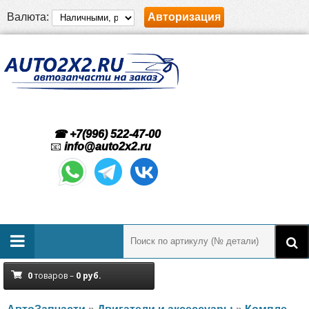
Валюта:
Авторизация
☎ +7(996) 522-47-00
📧
info@auto2x2.ru
0
товаров –
0
руб.