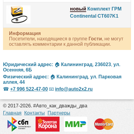
новый
Комплект ГРМ
Continental CT607K1
Информация
Посетители, находящиеся в группе
Гости
, не могут
оставлять комментарии к данной публикации.
Юридический адрес:
🏠
Калининград
,
236023
,
ул.
Осенняя, 6Б
Физический адрес:
🏠
Калининград
,
ул. Парковая
аллея, 44
☎
+7 996 522-47-00
📧
info@auto2x2.ru
© 2017-2026. #Авто_как_дважды_два
российские сериалы
Главная
Контакты
Партнеры