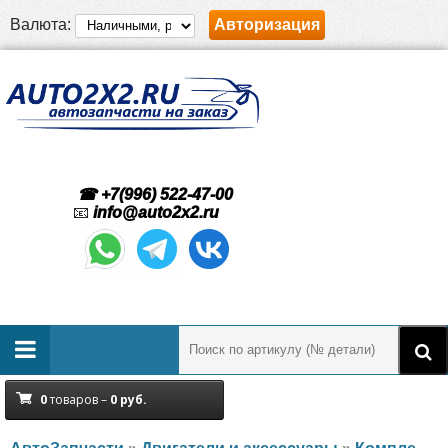
Валюта:
Авторизация
☎ +7(996) 522-47-00
📧
info@auto2x2.ru
0
товаров –
0
руб.