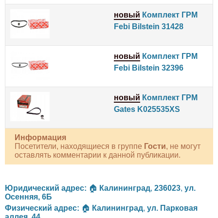
новый
Комплект ГРМ
Febi Bilstein 31428
новый
Комплект ГРМ
Febi Bilstein 32396
новый
Комплект ГРМ
Gates K025535XS
Информация
Посетители, находящиеся в группе
Гости
, не могут
оставлять комментарии к данной публикации.
Юридический адрес:
🏠
Калининград
,
236023
,
ул.
Осенняя, 6Б
Физический адрес:
🏠
Калининград
,
ул. Парковая
аллея, 44