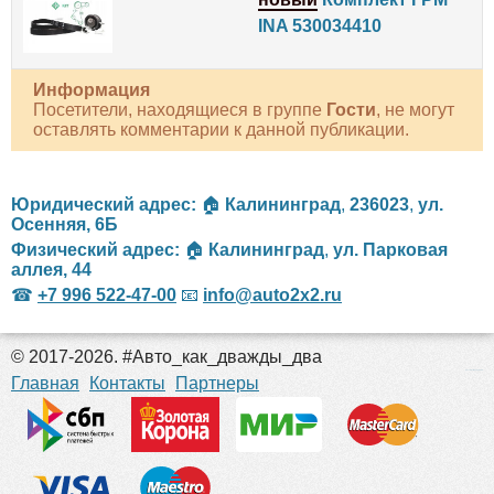
INA 530034410
Информация
Посетители, находящиеся в группе
Гости
, не могут
оставлять комментарии к данной публикации.
Юридический адрес:
🏠
Калининград
,
236023
,
ул.
Осенняя, 6Б
Физический адрес:
🏠
Калининград
,
ул. Парковая
аллея, 44
☎
+7 996 522-47-00
📧
info@auto2x2.ru
© 2017-2026. #Авто_как_дважды_два
российские сериалы
Главная
Контакты
Партнеры