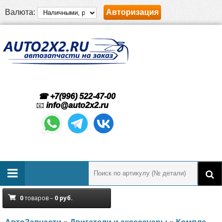
Валюта:
Авторизация
☎ +7(996) 522-47-00
📧
info@auto2x2.ru
0
товаров –
0
руб.