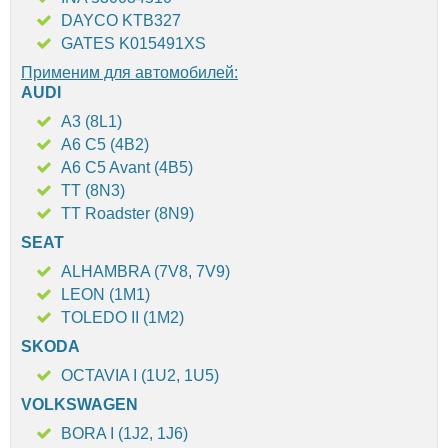
DAYCO KTB327
GATES K015491XS
Применим для автомобилей:
AUDI
A3 (8L1)
A6 C5 (4B2)
A6 C5 Avant (4B5)
TT (8N3)
TT Roadster (8N9)
SEAT
ALHAMBRA (7V8, 7V9)
LEON (1M1)
TOLEDO II (1M2)
SKODA
OCTAVIA I (1U2, 1U5)
VOLKSWAGEN
BORA I (1J2, 1J6)