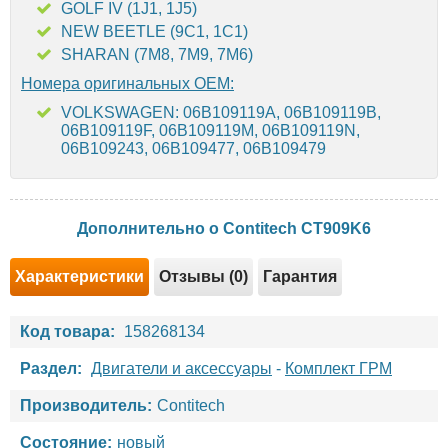
GOLF IV (1J1, 1J5)
NEW BEETLE (9C1, 1C1)
SHARAN (7M8, 7M9, 7M6)
Номера оригинальных OEM:
VOLKSWAGEN: 06B109119A, 06B109119B,
06B109119F, 06B109119M, 06B109119N,
06B109243, 06B109477, 06B109479
Дополнительно о Contitech CT909K6
Характеристики
Отзывы (0)
Гарантия
Код товара:
158268134
Раздел:
Двигатели и аксессуары
-
Комплект ГРМ
Производитель:
Contitech
Состояние:
новый