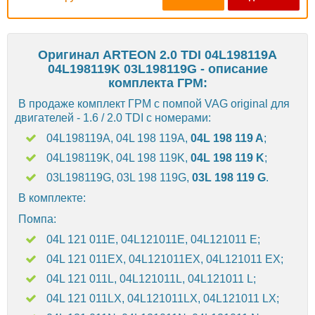
Оригинал ARTEON 2.0 TDI 04L198119A
04L198119K 03L198119G - описание
комплекта ГРМ:
В продаже комплект ГРМ с помпой VAG original для
двигателей - 1.6 / 2.0 TDI с номерами:
04L198119A, 04L 198 119A,
04L 198 119 A
;
04L198119K, 04L 198 119K,
04L 198 119 K
;
03L198119G, 03L 198 119G,
03L 198 119 G
.
В комплекте:
Помпа:
04L 121 011E, 04L121011E, 04L121011 E;
04L 121 011EX, 04L121011EX, 04L121011 EX;
04L 121 011L, 04L121011L, 04L121011 L;
04L 121 011LX, 04L121011LX, 04L121011 LX;