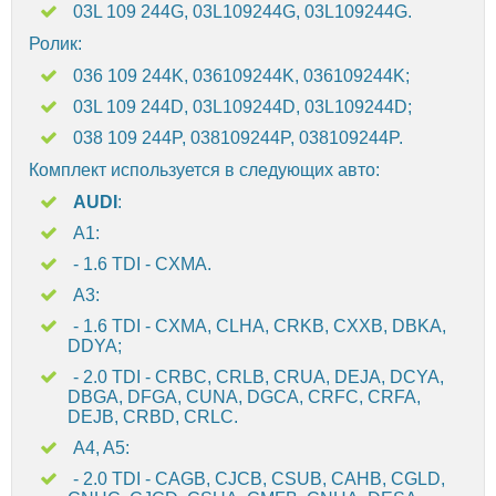
03L 109 244G, 03L109244G, 03L109244G.
Ролик:
036 109 244K, 036109244K, 036109244K;
03L 109 244D, 03L109244D, 03L109244D;
038 109 244P, 038109244P, 038109244P.
Комплект используется в следующих авто:
AUDI
:
A1:
- 1.6 TDI - CXMA.
A3:
- 1.6 TDI - CXMA, CLHA, CRKB, CXXB, DBKA,
DDYA;
- 2.0 TDI - CRBC, CRLB, CRUA, DEJA, DCYA,
DBGA, DFGA, CUNA, DGCA, CRFC, CRFA,
DEJB, CRBD, CRLC.
A4, A5:
- 2.0 TDI - CAGB, CJCB, CSUB, CAHB, CGLD,