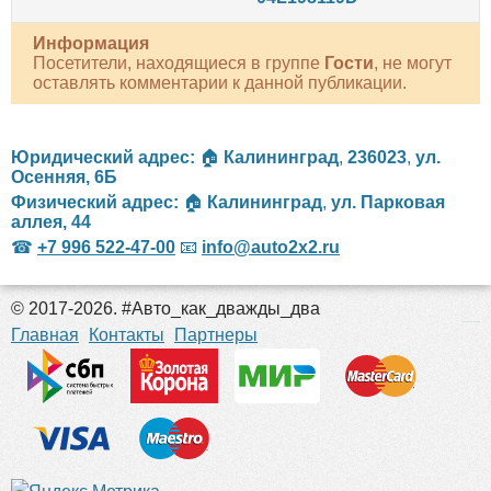
Информация
Посетители, находящиеся в группе
Гости
, не могут
оставлять комментарии к данной публикации.
Юридический адрес:
🏠
Калининград
,
236023
,
ул.
Осенняя, 6Б
Физический адрес:
🏠
Калининград
,
ул. Парковая
аллея, 44
☎
+7 996 522-47-00
📧
info@auto2x2.ru
© 2017-2026. #Авто_как_дважды_два
российские сериалы
Главная
Контакты
Партнеры