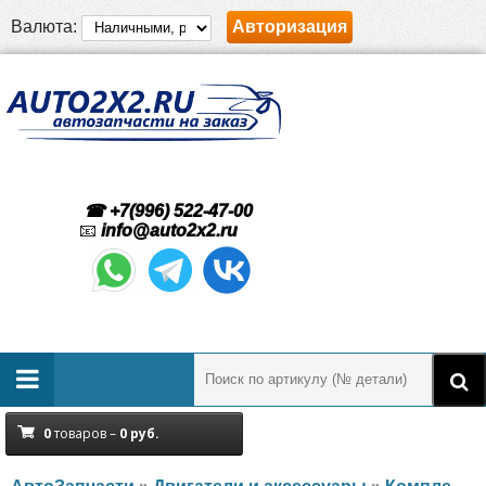
Валюта:
Авторизация
☎ +7(996) 522-47-00
📧
info@auto2x2.ru
0
товаров –
0
руб.