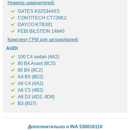
Номера заменителей:
GATES K025344XS
CONTITECH CT726K2
DAYCO KTB381
FEBI BILSTEIN 14640
Комплект ГРМ для автомобилей:
AUDI
100 C4 sedan (4A2)
80 B4 Avant (8C5)
80 B4 (8C2)
A4 B5 (8D2)
A6 C4 (4A2)
A6 C5 (4B2)
A8 D2 (4D2, 4D8)
B3 (8G7)
Дополнительно о INA 530016110