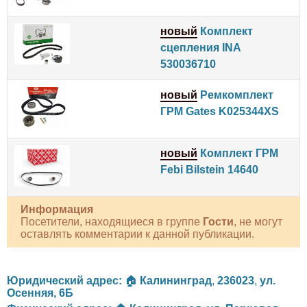
новый
Комплект
сцепления INA
530036710
новый
Ремкомплект
ГРМ Gates K025344XS
новый
Комплект ГРМ
Febi Bilstein 14640
Информация
Посетители, находящиеся в группе
Гости
, не могут
оставлять комментарии к данной публикации.
Юридический адрес:
🏠
Калининград
,
236023
,
ул.
Осенняя, 6Б