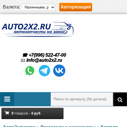
Валюта:
Авторизация
☎ +7(996) 522-47-00
📧
info@auto2x2.ru
0
товаров –
0
руб.