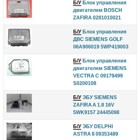
Б/У
Блок управления
двигателем BOSCH
ZAFIRA 0281010021
Б/У
Блок управления
ДВС SIEMENS GOLF
06A906019 5WP419003
Б/У
Блок управления
двигателем SIEMENS
VECTRA C 09179499
S0200108
Б/У
ЭБУ SIEMENS
ZAFIRA A 1.8 16V
5WK9157 24445098
Б/У
ЭБУ DELPHI
ASTRA II 09353489