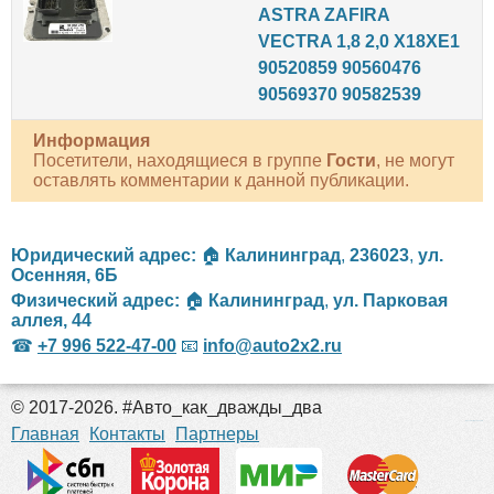
ASTRA ZAFIRA
VECTRA 1,8 2,0 X18XE1
90520859 90560476
90569370 90582539
Информация
Посетители, находящиеся в группе
Гости
, не могут
оставлять комментарии к данной публикации.
Юридический адрес:
🏠
Калининград
,
236023
,
ул.
Осенняя, 6Б
Физический адрес:
🏠
Калининград
,
ул. Парковая
аллея, 44
☎
+7 996 522-47-00
📧
info@auto2x2.ru
© 2017-2026. #Авто_как_дважды_два
российские сериалы
Главная
Контакты
Партнеры