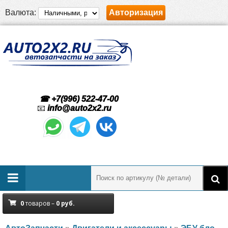
Валюта:
Авторизация
☎ +7(996) 522-47-00
📧
info@auto2x2.ru
0
товаров –
0
руб.