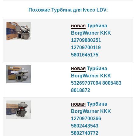
Похожие Турбина для
Iveco
LDV
:
новая
Турбина
BorgWarner KKK
12709880251
12709700119
5801645175
новая
Турбина
BorgWarner KKK
53269707094 8005483
8018872
новая
Турбина
BorgWarner KKK
12709700366
5802443543
5802740772