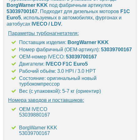
BorgWarner KKK
под фабричным артикулом
53039700167.
Подходит для дизельных моторов
F1C
Euro5
, используемых в автомобилях, фургонах и
автобусах
IVECO / LDV.
Параметры турбонагнетателя:
Поставщик изделия:
BorgWarner KKK
Номер фабричный (OEM-артикул):
53039700167
OEM-номер IVECO:
53039700167
Двигатели:
IVECO F1C Euro5
Рабочий объём: 3.0 HPI / 3.0 HPT
Состояние: оригинальный новый
турбокомпрессор
Вес (с упаковкой): 5-7 кг (ориентир)
Номера заводов и поставщиков:
OEM IVECO
53039880167
BorgWarner KKK
53039700167