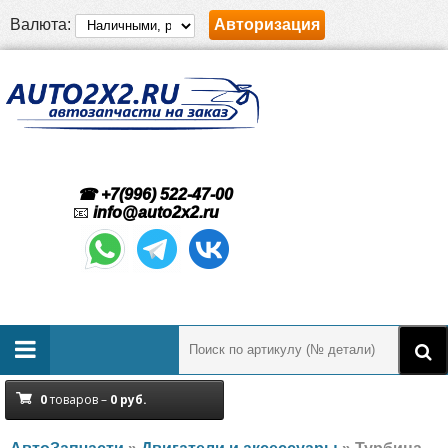
Валюта:
Авторизация
☎ +7(996) 522-47-00
📧
info@auto2x2.ru
0
товаров –
0
руб.