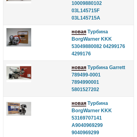
10009880102
03L145715F
03L145715A
новая
Турбина
BorgWarner KKK
53049880082 04299176
4299176
новая
Турбина Garrett
789499-0001
7894990001
5801527202
новая
Турбина
BorgWarner KKK
53169707141
A9040969299
9040969299