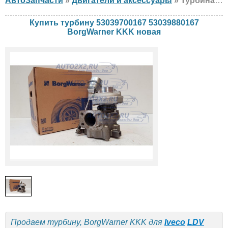
АвтоЗапчасти
»
Двигатели и аксессуары
» Турбина BorgWarner KKK 53039700167 53039880167 Iveco, LDV, новая
Купить турбину 53039700167 53039880167
BorgWarner KKK новая
Продаем турбину, BorgWarner KKK для
Iveco
LDV