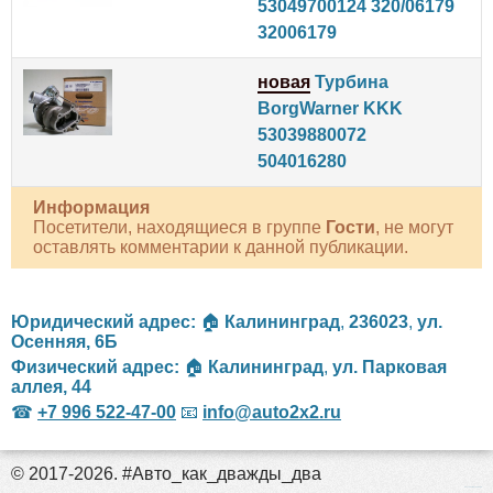
53049700124 320/06179
32006179
новая
Турбина
BorgWarner KKK
53039880072
504016280
Информация
Посетители, находящиеся в группе
Гости
, не могут
оставлять комментарии к данной публикации.
Юридический адрес:
🏠
Калининград
,
236023
,
ул.
Осенняя, 6Б
Физический адрес:
🏠
Калининград
,
ул. Парковая
аллея, 44
☎
+7 996 522-47-00
📧
info@auto2x2.ru
© 2017-2026. #Авто_как_дважды_два
российские сериалы