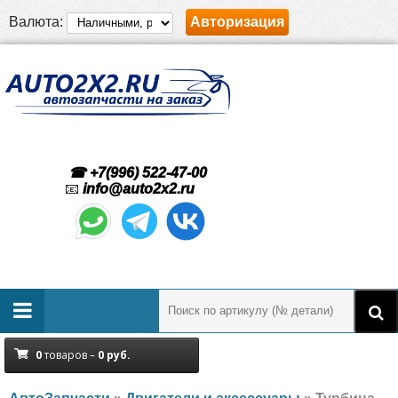
Валюта:
Авторизация
☎ +7(996) 522-47-00
📧
info@auto2x2.ru
0
товаров –
0
руб.