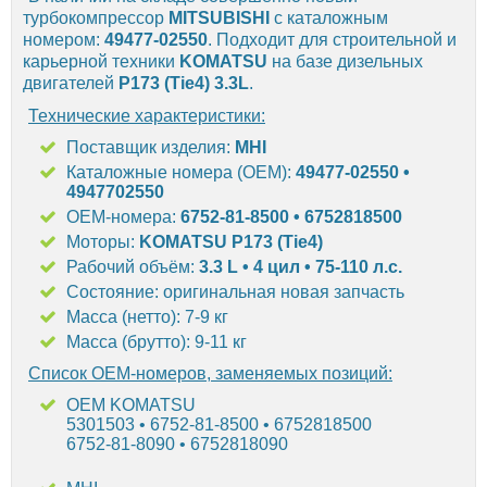
турбокомпрессор
MITSUBISHI
с каталожным
номером:
49477-02550
. Подходит для строительной и
карьерной техники
KOMATSU
на базе дизельных
двигателей
P173 (Tie4) 3.3L
.
Технические характеристики:
Поставщик изделия:
MHI
Каталожные номера (OEM):
49477-02550 •
4947702550
OEM-номера:
6752-81-8500 • 6752818500
Моторы:
KOMATSU P173 (Tie4)
Рабочий объём:
3.3 L • 4 цил • 75-110 л.с.
Состояние: оригинальная новая запчасть
Масса (нетто): 7-9 кг
Масса (брутто): 9-11 кг
Список OEM-номеров, заменяемых позиций:
OEM KOMATSU
5301503 • 6752-81-8500 • 6752818500
6752-81-8090 • 6752818090