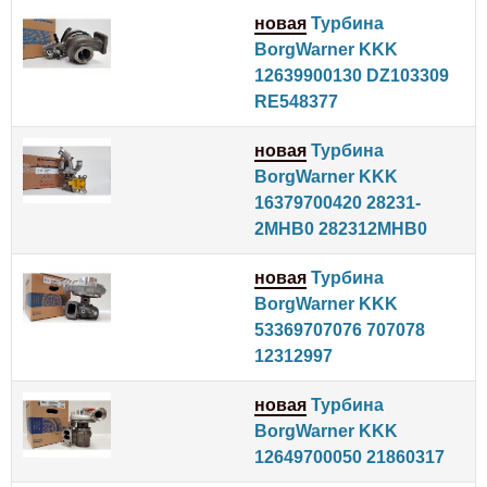
новая
Турбина
BorgWarner KKK
12639900130 DZ103309
RE548377
новая
Турбина
BorgWarner KKK
16379700420 28231-
2MHB0 282312MHB0
новая
Турбина
BorgWarner KKK
53369707076 707078
12312997
новая
Турбина
BorgWarner KKK
12649700050 21860317