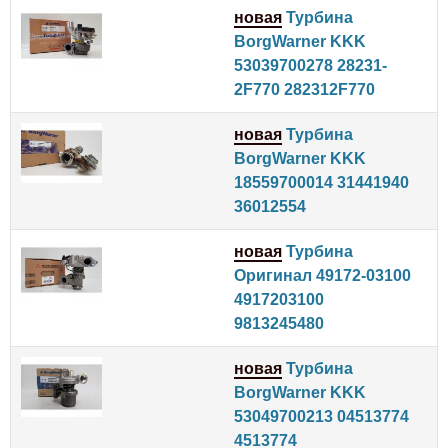
новая
Турбина
BorgWarner KKK
53039700278 28231-
2F770 282312F770
новая
Турбина
BorgWarner KKK
18559700014 31441940
36012554
новая
Турбина
Оригинал 49172-03100
4917203100
9813245480
новая
Турбина
BorgWarner KKK
53049700213 04513774
4513774