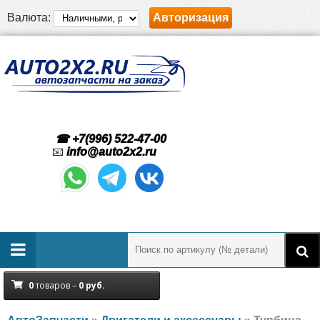
Валюта:
Авторизация
☎ +7(996) 522-47-00
📧
info@auto2x2.ru
0
товаров –
0
руб.