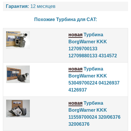
Гарантия:
12 месяцев
Похожие Турбина для
CAT
:
новая
Турбина
BorgWarner KKK
12709700133
12709880133 4314572
новая
Турбина
BorgWarner KKK
53049700224 04126937
4126937
новая
Турбина
BorgWarner KKK
11559700024 320/06376
32006376