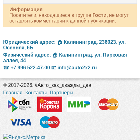
Информация
Посетители, находящиеся в группе
Гости
, не могут
оставлять комментарии к данной публикации.
Юридический адрес:
🏠
Калининград
,
236023
,
ул.
Осенняя, 6Б
Физический адрес:
🏠
Калининград
,
ул. Парковая
аллея, 44
☎
+7 996 522-47-00
📧
info@auto2x2.ru
© 2017-2026. #Авто_как_дважды_два
российские сериалы
Главная
Контакты
Партнеры