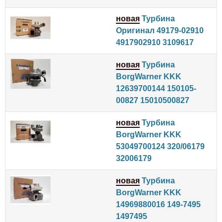
новая
Турбина
Оригинал 49179-02910
4917902910 3109617
новая
Турбина
BorgWarner KKK
12639700144 150105-
00827 15010500827
новая
Турбина
BorgWarner KKK
53049700124 320/06179
32006179
новая
Турбина
BorgWarner KKK
14969880016 149-7495
1497495