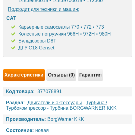
14839880018 • 14839700018 • 172300
Подходит для техники и машин:
CAT
Карьерные самосвалы 770 • 772 • 773
Колесные погрузчики 966H • 972H • 980H
Бульдозеры D8T
ДГУ C18 Genset
Характеристики
Отзывы (0)
Гарантия
Код товара:
877078891
Раздел:
Двигатели и аксессуары
-
Турбина /
Турбокомпрессор
-
Турбина BORGWARNER KKK
Производитель:
BorgWarner KKK
Состояние:
новая