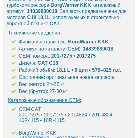
турбокомпрессора
BorgWarner KKK
каталожный
артикул:
14839880018
. Запчасть предназначена для
моторов
C18 18.1L
, используемых в строительно-
дорожной технике
CAT
.
Технические сведения:
Фирма-изготовитель:
BorgWarner KKK
Артикул по каталогу (OEM):
14839880018
OEM-номера:
201-7275 • 2017275
Дизеля:
CAT C18
Рабочий объём:
18.1 L • 6 цил • 575–825 л.с.
Состояние: оригинальная новая запчасть
Вес (нетто): 24-27 кг
Вес (брутто): 27-30 кг
Каталожные обозначения OEM:
OEM CAT
201-7275 • 2017275 • 2014824 • 201-4824
10R4115 • 10R-4115
BorgWarner KKK