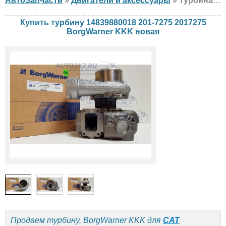
АвтоЗапчасти
»
Двигатели и аксессуары
» Турбина BorgWarner KKK 14839880018 201-7275 2017275 CAT, новая
Купить турбину 14839880018 201-7275 2017275
BorgWarner KKK новая
Продаем турбину, BorgWarner KKK для
CAT