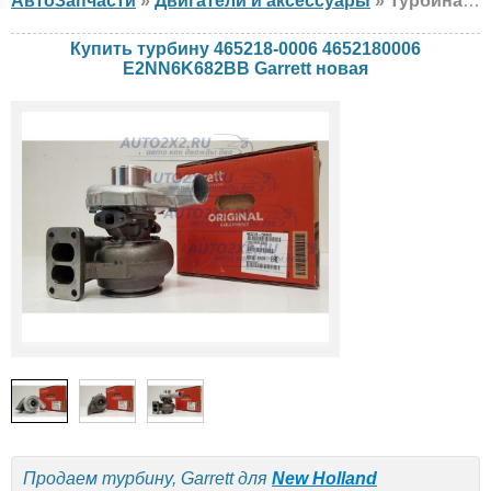
АвтоЗапчасти
»
Двигатели и аксессуары
» Турбина Garrett 465218-0006 4652180006 E2NN6K682BB New Holland, новая
Купить турбину 465218-0006 4652180006
E2NN6K682BB Garrett новая
Продаем турбину, Garrett для
New Holland