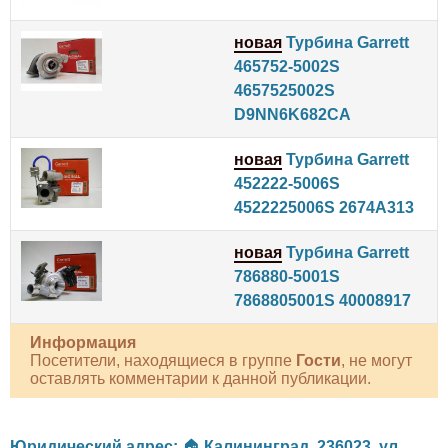
новая
Турбина Garrett
465752-5002S
4657525002S
D9NN6K682CA
новая
Турбина Garrett
452222-5006S
4522225006S 2674A313
новая
Турбина Garrett
786880-5001S
7868805001S 40008917
Информация
Посетители, находящиеся в группе
Гости
, не могут
оставлять комментарии к данной публикации.
Юридический адрес:
🏠
Калининград
,
236023
,
ул.