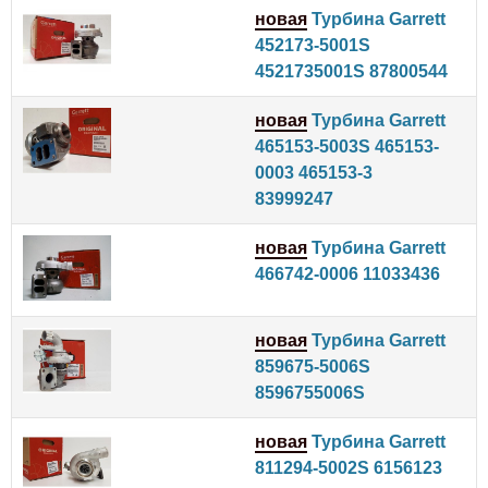
новая
Турбина Garrett
452173-5001S
4521735001S 87800544
новая
Турбина Garrett
465153-5003S 465153-
0003 465153-3
83999247
новая
Турбина Garrett
466742-0006 11033436
новая
Турбина Garrett
859675-5006S
8596755006S
новая
Турбина Garrett
811294-5002S 6156123