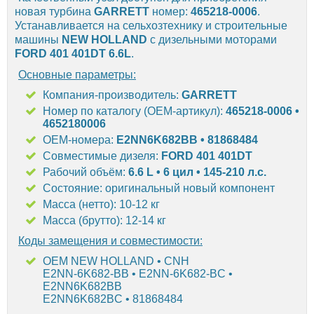
новая турбина
GARRETT
номер:
465218-0006
.
Устанавливается на сельхозтехнику и строительные
машины
NEW HOLLAND
с дизельными моторами
FORD 401 401DT 6.6L
.
Основные параметры:
Компания-производитель:
GARRETT
Номер по каталогу (OEM-артикул):
465218-0006 •
4652180006
OEM-номера:
E2NN6K682BB • 81868484
Совместимые дизеля:
FORD 401 401DT
Рабочий объём:
6.6 L • 6 цил • 145-210 л.с.
Состояние: оригинальный новый компонент
Масса (нетто): 10-12 кг
Масса (брутто): 12-14 кг
Коды замещения и совместимости:
OEM NEW HOLLAND • CNH
E2NN-6K682-BB • E2NN-6K682-BC •
E2NN6K682BB
E2NN6K682BC • 81868484