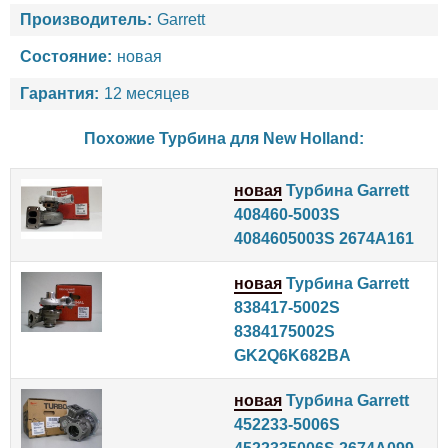
Производитель:
Garrett
Состояние:
новая
Гарантия:
12 месяцев
Похожие Турбина для
New Holland
:
новая
Турбина Garrett
408460-5003S
4084605003S 2674A161
новая
Турбина Garrett
838417-5002S
8384175002S
GK2Q6K682BA
новая
Турбина Garrett
452233-5006S