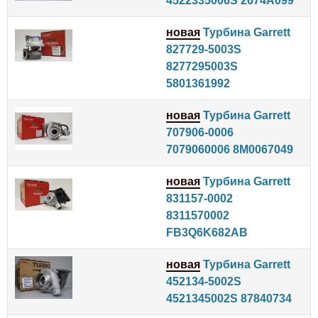
4522335006S 2674A099
новая
Турбина Garrett
827729-5003S
8277295003S
5801361992
новая
Турбина Garrett
707906-0006
7079060006 8M0067049
новая
Турбина Garrett
831157-0002
8311570002
FB3Q6K682AB
новая
Турбина Garrett
452134-5002S
4521345002S 87840734