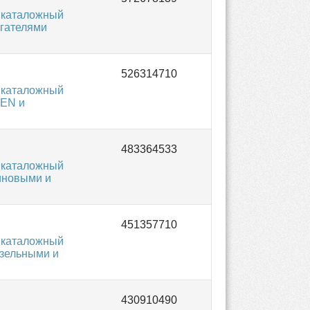
 каталожный
игателями
 каталожный
OEN и
 каталожный
иновыми и
 каталожный
изельными и