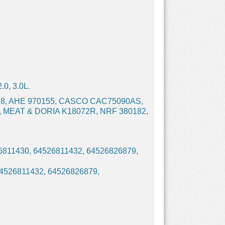
0, 3.0L.
, AHE 970155, CASCO CAC75090AS,
, MEAT & DORIA K18072R, NRF 380182,
6811430, 64526811432, 64526826879,
4526811432, 64526826879,