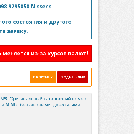
8 9295050 Nissens
ого состояния и другого
е заявку.
 меняется из-за курсов валют!
В КОРЗИНУ
В ОДИН КЛИК
ENS
. Оригинальный каталожный номер:
W
и
MINI
с бензиновыми, дизельными