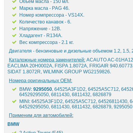
Объем масла - 150 мл.
Марка масла - PAG 46.
Номер компрессора - VS14X.
Количество канавок - 6.
Напряжение - 12В.
Хладагент - R134A.
Вес компрессора - 2.1 кг.
Двигателя - бензиновые и дизельные объемом 1.2, 1.5, 2.
Каталожные номера заменителей:
ACAUTO AC-01HA128
EACLIMA 20H0002A, FISPA 1.8072A, FRIGAIR 940.60773
SIDAT 1.8072R, WILMINK GROUP WG2159826.
Номера оригинальных OEM:
BMW:
9295050
, 64525A3F1D2, 64525A5C712, 6452
64529295050, 6811430, 6811432, 6826879
MINI: 64525A3F1D2, 64525A5C712, 64526811430, 6
64529295050, 6811430, 6811432, 6826879, 9295050
Применим для автомобилей:
BMW
2 Active Tourer (F45)