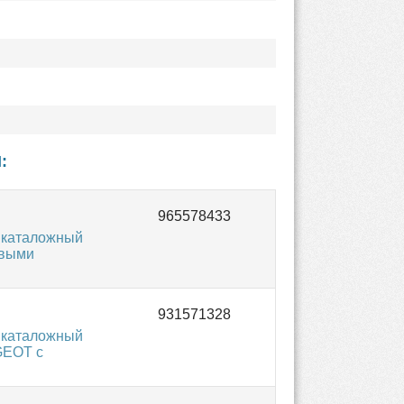
I
:
 каталожный
овыми
 каталожный
GEOT с