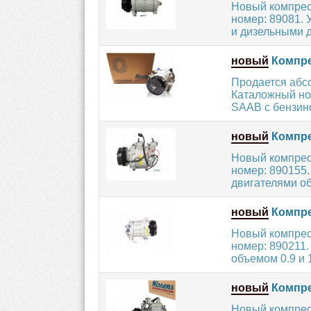
Новый компрес
номер: 89081.
и дизельными д
новый
Компре
Продается абс
Каталожный но
SAAB с бензин
новый
Компре
Новый компрес
номер: 890155
двигателями об
новый
Компре
Новый компрес
номер: 890211.
объемом 0.9 и 1.
новый
Компре
Новый компрес