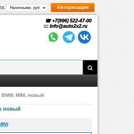
та:
Авторизация
☎ +7(996) 522-47-00
📧
info@auto2x2.ru
 BMW, MINI, новый
s новый
MINI