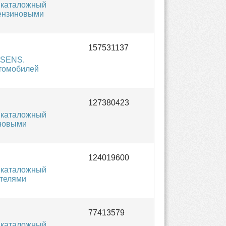
 каталожный
бензиновыми
SSENS.
втомобилей
 каталожный
иновыми
 каталожный
ателями
 каталожный