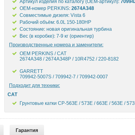
Артикул изделия по каталогу (OEM-артикул):
70994
OEM-номер PERKINS:
2674A348
Совместимые дизеля: Vista 6
Рабочий объём: 6.0L 150-180HP
Состояние: новая оригинальная турбина
Вес (в коробке): 7-9 кг (ориентир)
Производственные номера и заменители:
OEM PERKINS / CAT
2674A348 / 2674A348P / 10R4752 / 220-8182
GARRETT
709942-5007S / 709942-7 / 709942-0007
Подходит для техники:
CAT
Грунтовые катки CP-563E / 573E / 663E / 563E / 573
Гарантия