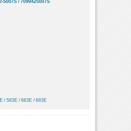
2-5007S
/ 7099425007S
E / 583E / 663E / 683E