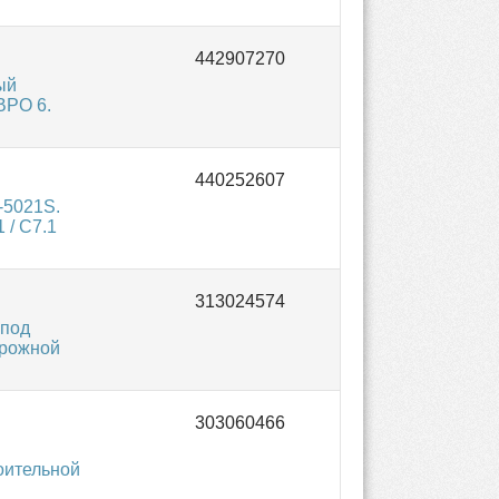
ый
ВРО 6.
-5021S.
 / C7.1
 под
орожной
оительной