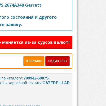
S 2674A348 Garrett
ого состояния и другого
е заявку.
 меняется из-за курсов валют!
В КОРЗИНУ
В ОДИН КЛИК
 по каталогу:
709942-5007S
.
ой и карьерной техники
CATERPILLAR