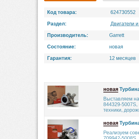
Код товара:
624730552
Раздел:
Двигатели и
Производитель:
Garrett
Состояние:
новая
Гарантия:
12 месяцев
новая
Турбина
Выставляем на
844329-5007S, 
техники, дорож
новая
Турбина
Реализуем сов
709942-5008S, 