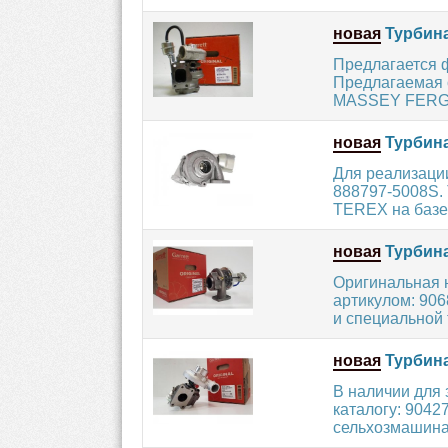
новая
Турбина
Предлагается 
Предлагаемая о
MASSEY FERGU
новая
Турбина
Для реализаци
888797-5008S. 
TEREX на базе 
новая
Турбина
Оригинальная 
артикулом: 90
и специальной т
новая
Турбина
В наличии для
каталогу: 9042
сельхозмашинах