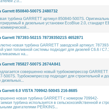
телей 2.0...
 Garrett 850840-5007S 2480732
овая турбина GARRETT артикул 850840-5007S. Оригинальн
егрируемый в дизельные установки EcoBlue 2.0, стандарт Е
коммерческой...
 Garrett 787393-5021S 7873935021S 4652871
олютно новая турбина GARRETT заводской артикул: 787393
 узел топливной системы подходит для дизелей C6.6 / C7.1
вливаемых на...
 Garrett 785827-5007S 2674A841
едлагается совершенно новый турбокомпрессор GARRETT
7-5007S. Турбокомпрессор подходит для строительной и д
 дизельных...
Garrett 6.0 VISTA 709942-5004S 216-8685
ершенно новая турбина GARRETT с номером 709942-
аемая турбина используется в сельскохозяйственной и стр
льными двигателями PERKINS...