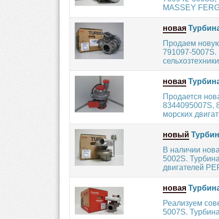
MASSEY FERGU
новая
Турбина
Продаем новую
791097-5007S.
сельхозтехник
новая
Турбина
Продается нов
8344095007S, 8
морских двигате
новый
Турбина
В наличии нова
5002S. Турбина
двигателей PE
новая
Турбина
Реализуем сов
5007S. Турбин