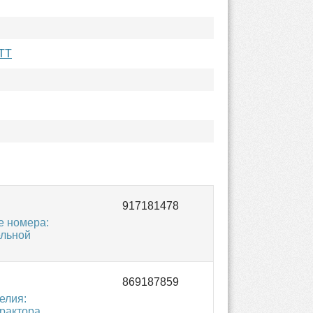
TT
е номера:
ельной
елия:
трактора