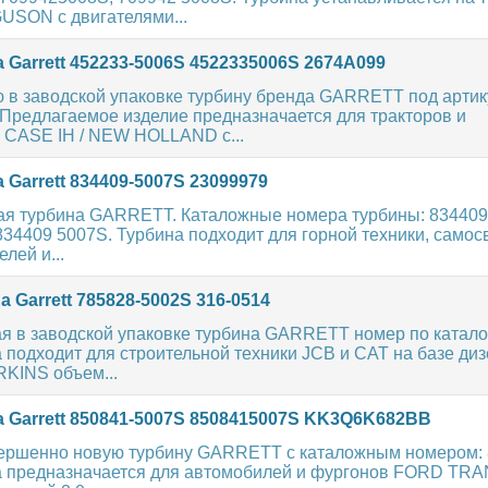
SON с двигателями...
 Garrett 452233-5006S 4522335006S 2674A099
 в заводской упаковке турбину бренда GARRETT под артик
 Предлагаемое изделие предназначается для тракторов и
и CASE IH / NEW HOLLAND с...
 Garrett 834409-5007S 23099979
ая турбина GARRETT. Каталожные номера турбины: 834409
34409 5007S. Турбина подходит для горной техники, самос
лей и...
 Garrett 785828-5002S 316-0514
я в заводской упаковке турбина GARRETT номер по катало
 подходит для строительной техники JCB и CAT на базе ди
RKINS объем...
 Garrett 850841-5007S 8508415007S KK3Q6K682BB
ершенно новую турбину GARRETT с каталожным номером: 
а предназначается для автомобилей и фургонов FORD TRA