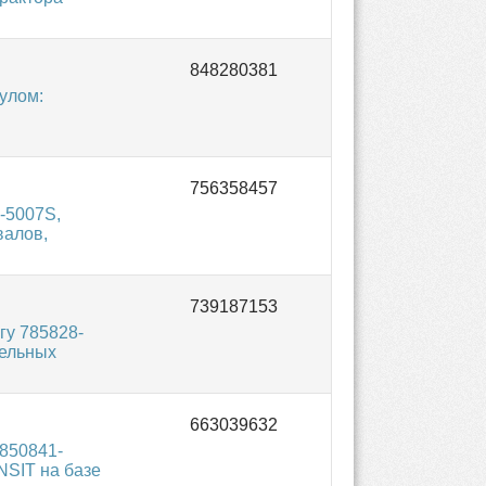
улом:
-5007S,
валов,
гу 785828-
зельных
850841-
NSIT на базе