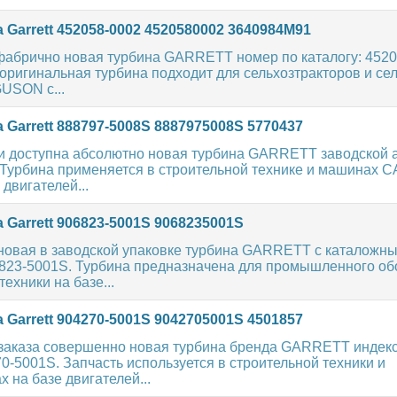
 Garrett 452058-0002 4520580002 3640984M91
фабрично новая турбина GARRETT номер по каталогу: 4520
ригинальная турбина подходит для сельхозтракторов и се
SON с...
 Garrett 888797-5008S 8887975008S 5770437
и доступна абсолютно новая турбина GARRETT заводской а
Турбина применяется в строительной технике и машинах CA
двигателей...
 Garrett 906823-5001S 9068235001S
новая в заводской упаковке турбина GARRETT с каталожн
6823-5001S. Турбина предназначена для промышленного о
ехники на базе...
 Garrett 904270-5001S 9042705001S 4501857
 заказа совершенно новая турбина бренда GARRETT индекс
70-5001S. Запчасть используется в строительной техники и
 на базе двигателей...