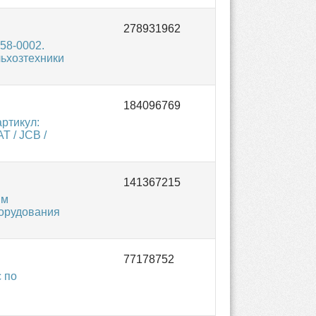
58-0002.
льхозтехники
ртикул:
T / JCB /
ым
борудования
 по