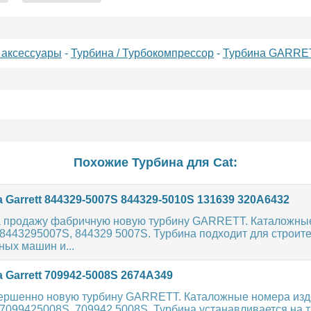
 аксессуары
-
Турбина / Турбокомпрессор
-
Турбина GARRE
Похожие Турбина для
Cat
:
 Garrett 844329-5007S 844329-5010S 131639 320A6432
 продажу фабричную новую турбину GARRETT. Каталожны
8443295007S, 844329 5007S. Турбина подходит для строит
ных машин и...
 Garrett 709942-5008S 2674A349
ершенно новую турбину GARRETT. Каталожные номера изд
7099425008S, 709942 5008S. Турбина устанавливается на 