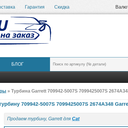
оставка
Гарантия
Скидка
Валю
БЛОГ
ары
» Турбина Garrett 709942-5007S 7099425007S 2674A34
турбину 709942-5007S 7099425007S 2674A348 Garre
Продаем турбину, Garrett для
Cat