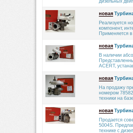
дизельных двига
новая
Турбина
Реализуется н
компонент, инт
Применяется в 
новая
Турбина
В наличии абс
Представленный
ACERT, устана
новая
Турбина
На продажу пр
номером 78582
техники на базе
новая
Турбина 
Продается сов
5004S. Предлаг
технике с дизе