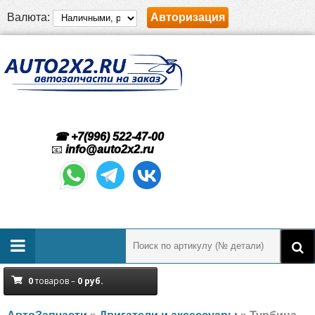
Валюта:
Авторизация
☎ +7(996) 522-47-00
📧
info@auto2x2.ru
0
товаров –
0
руб.