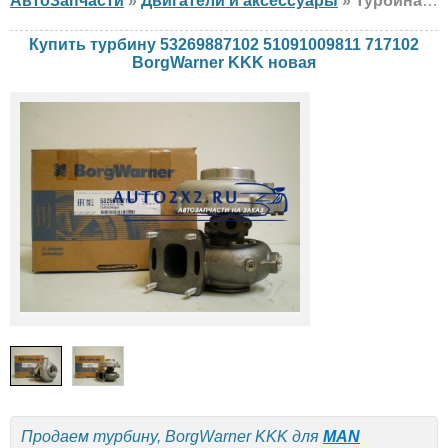
АвтоЗапчасти
»
Двигатели и аксессуары
» Турбина BorgWarner KKK 53269887102 51091009811 717102 MAN, новая
Купить турбину 53269887102 51091009811 717102
BorgWarner KKK новая
Продаем турбину, BorgWarner KKK для
MAN