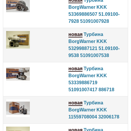
новая
Турбина
BorgWarner KKK
53369886507 51.09100-
7928 51091007928
новая
Турбина
BorgWarner KKK
53299887121 51.09100-
9538 51091007538
новая
Турбина
BorgWarner KKK
53339886719
51091007417 886718
новая
Турбина
BorgWarner KKK
11559708004 32006178
новая
Турбина