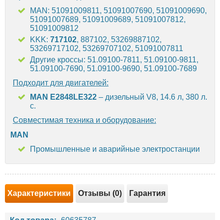
MAN: 51091009811, 51091007690, 51091009690,
51091007689, 51091009689, 51091007812,
51091009812
KKK:
717102
, 887102, 53269887102,
53269717102, 53269707102, 51091007811
Другие кроссы: 51.09100-7811, 51.09100-9811,
51.09100-7690, 51.09100-9690, 51.09100-7689
Подходит для двигателей:
MAN E2848LE322
– дизельный V8, 14.6 л, 380 л.
с.
Совместимая техника и оборудование:
MAN
Промышленные и аварийные электростанции
Характеристики
Отзывы (0)
Гарантия