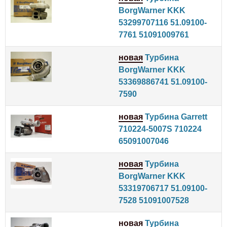
BorgWarner KKK
53299707116 51.09100-
7761 51091009761
новая
Турбина
BorgWarner KKK
53369886741 51.09100-
7590
новая
Турбина Garrett
710224-5007S 710224
65091007046
новая
Турбина
BorgWarner KKK
53319706717 51.09100-
7528 51091007528
новая
Турбина