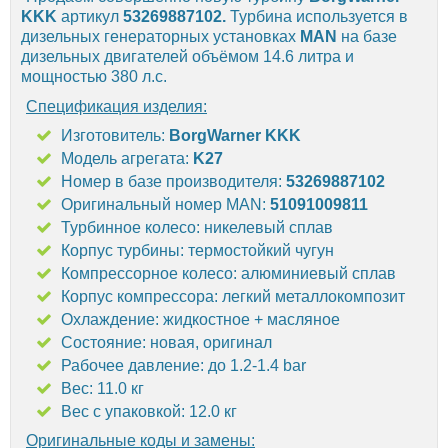
KKK
артикул
53269887102.
Турбина используется в
дизельных генераторных установках
MAN
на базе
дизельных двигателей объёмом 14.6 литра и
мощностью 380 л.с.
Спецификация изделия:
Изготовитель:
BorgWarner KKK
Модель агрегата:
K27
Номер в базе производителя:
53269887102
Оригинальный номер MAN:
51091009811
Турбинное колесо: никелевый сплав
Корпус турбины: термостойкий чугун
Компрессорное колесо: алюминиевый сплав
Корпус компрессора: легкий металлокомпозит
Охлаждение: жидкостное + масляное
Состояние: новая, оригинал
Рабочее давление: до 1.2-1.4 bar
Вес: 11.0 кг
Вес с упаковкой: 12.0 кг
Оригинальные коды и замены: