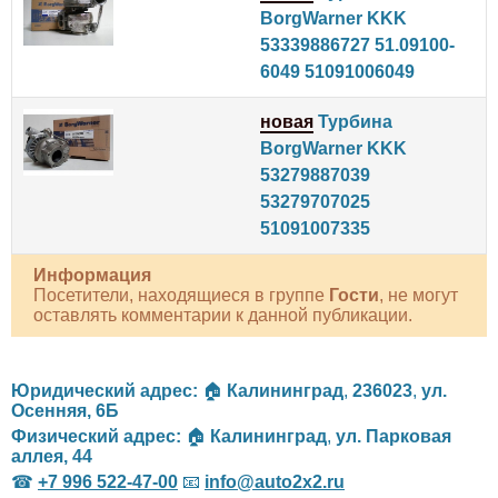
BorgWarner KKK
53339886727 51.09100-
6049 51091006049
новая
Турбина
BorgWarner KKK
53279887039
53279707025
51091007335
Информация
Посетители, находящиеся в группе
Гости
, не могут
оставлять комментарии к данной публикации.
Юридический адрес:
🏠
Калининград
,
236023
,
ул.
Осенняя, 6Б
Физический адрес:
🏠
Калининград
,
ул. Парковая
аллея, 44
☎
+7 996 522-47-00
📧
info@auto2x2.ru