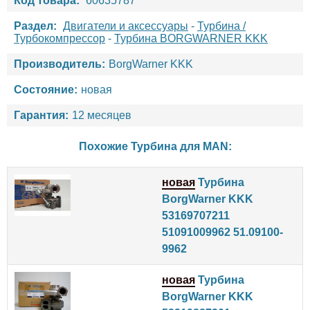
Код товара:
60635787
Раздел:
Двигатели и аксессуары
-
Турбина /
Турбокомпрессор
-
Турбина BORGWARNER KKK
Производитель:
BorgWarner KKK
Состояние:
новая
Гарантия:
12 месяцев
Похожие Турбина для
MAN
:
новая
Турбина
BorgWarner KKK
53169707211
51091009962 51.09100-
9962
новая
Турбина
BorgWarner KKK