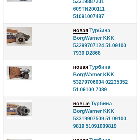
53319887201
609TN200111
51091007487
новая
Турбина
BorgWarner KKK
53299707124 51.09100-
7930 D2868
новая
Турбина
BorgWarner KKK
53279706004 02235352
51.09100-7089
новые
Турбина
BorgWarner KKK
53319907509 51.09100-
9819 51091009819